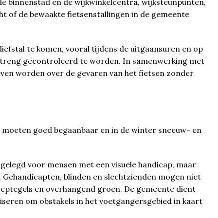
de binnenstad en de wijkwinkelcentra, wijksteunpunten,
t of de bewaakte fietsenstallingen in de gemeente
iefstal te komen, vooral tijdens de uitgaansuren en op
t streng gecontroleerd te worden. In samenwerking met
geven worden over de gevaren van het fietsen zonder
d moeten goed begaanbaar en in de winter sneeuw- en
ngelegd voor mensen met een visuele handicap, maar
s. Gehandicapten, blinden en slechtzienden mogen niet
toeptegels en overhangend groen. De gemeente dient
seren om obstakels in het voetgangersgebied in kaart