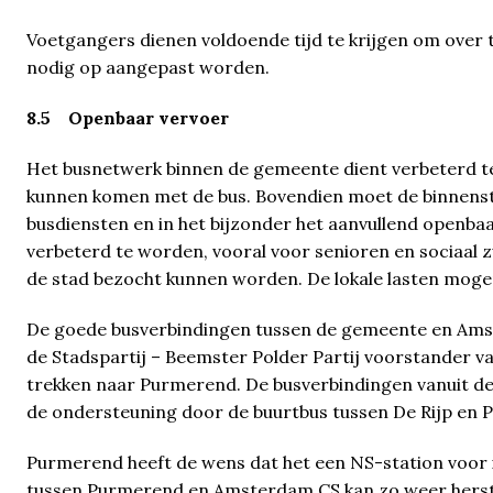
Voetgangers dienen voldoende tijd te krijgen om over t
nodig op aangepast worden.
8.5 Openbaar vervoer
Het busnetwerk binnen de gemeente dient verbeterd te 
kunnen komen met de bus. Bovendien moet de binnenstad
busdiensten en in het bijzonder het aanvullend openba
verbeterd te worden, vooral voor senioren en sociaal 
de stad bezocht kunnen worden. De lokale lasten moge
De goede busverbindingen tussen de gemeente en Amst
de Stadspartij – Beemster Polder Partij voorstander v
trekken naar Purmerend. De busverbindingen vanuit de
de ondersteuning door de buurtbus tussen De Rijp en
Purmerend heeft de wens dat het een NS-station voor in
tussen Purmerend en Amsterdam CS kan zo weer hers