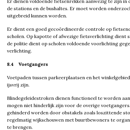
Er dienen voldoende fietsenrekken aanwezig te zijn in 
de stations en de bushaltes. Er moet worden onderzoch
uitgebreid kunnen worden.
Er dient een goed gecoördineerde controle op fietsend
scholen. Op kapotte of afwezige fietsverlichting dien
de politie dient op scholen voldoende voorlichting ge
verlichting.
8.4 Voetgangers
Voetpaden tussen parkeerplaatsen en het winkelgebie
ijsvrij zijn.
Blindegeleidestroken dienen functioneel te worden aa
mogen niet hinderlijk zijn voor de overige voetganger
gehinderd worden door obstakels zoals loszittende s
regelmatig wijkschouwen met buurtbewoners te organi
te brengen.