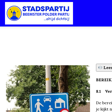
Stadspartij
Purmerend-
Beemster-
Lees
BEREIK
8.1 Ver
Polderpartij
De bere
je kijkt