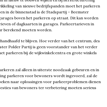
 in nieuw te bouwen wijken en bij herstructurering
ntwikkeling van nieuwe bedrijfspanden moet het parkeren
en in de binnenstad is de Stadspartij – Beemster
garages boven het parkeren op straat. Dit kan worden
ieven of dagkaarten in garages. Parkeertarieven in
uur berekend moeten worden.
ehandhaafd te blijven. Hoe verder van het centrum, des
ter Polder Partij is geen voorstander van het verder
et parkeren bij de wijkwinkelcentra en grote winkels
rkeren zal alleen in uiterste noodzaak gebeuren en in
ning parkeren voor bewoners wordt ingevoerd, zal de
 zoeken naar oplossingen voor parkeerproblemen dienen
esties van bewoners ter verbetering moeten serieus