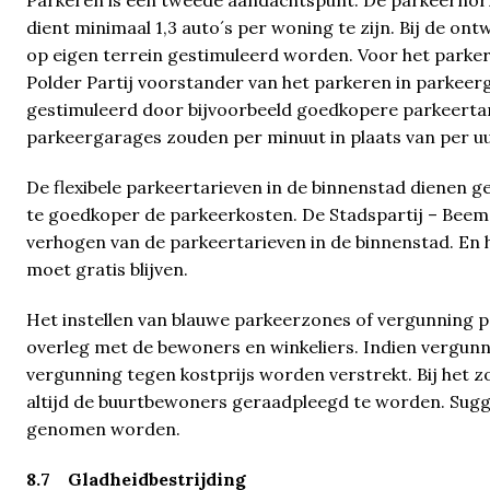
Parkeren is een tweede aandachtspunt. De parkeernorm
dient minimaal 1,3 auto´s per woning te zijn. Bij de o
op eigen terrein gestimuleerd worden. Voor het parker
Polder Partij voorstander van het parkeren in parkeer
gestimuleerd door bijvoorbeeld goedkopere parkeertar
parkeergarages zouden per minuut in plaats van per 
De flexibele parkeertarieven in de binnenstad dienen g
te goedkoper de parkeerkosten. De Stadspartij – Beems
verhogen van de parkeertarieven in de binnenstad. En h
moet gratis blijven.
Het instellen van blauwe parkeerzones of vergunning pa
overleg met de bewoners en winkeliers. Indien vergun
vergunning tegen kostprijs worden verstrekt. Bij het
altijd de buurtbewoners geraadpleegd te worden. Sugg
genomen worden.
8.7 Gladheidbestrijding