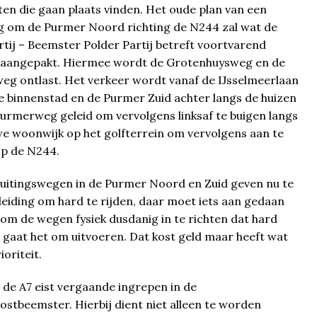
iten die gaan plaats vinden. Het oude plan van een
 om de Purmer Noord richting de N244 zal wat de
tij – Beemster Polder Partij betreft voortvarend
aangepakt. Hiermee wordt de Grotenhuysweg en de
eg ontlast. Het verkeer wordt vanaf de IJsselmeerlaan
e binnenstad en de Purmer Zuid achter langs de huizen
urmerweg geleid om vervolgens linksaf te buigen langs
we woonwijk op het golfterrein om vervolgens aan te
op de N244.
luitingswegen in de Purmer Noord en Zuid geven nu te
leiding om hard te rijden, daar moet iets aan gedaan
m de wegen fysiek dusdanig in te richten dat hard
 gaat het om uitvoeren. Dat kost geld maar heeft wat
oriteit.
de A7 eist vergaande ingrepen in de
stbeemster. Hierbij dient niet alleen te worden