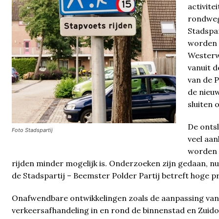
activite
rondweg
Stadspar
worden 
Westerw
vanuit d
van de P
de nieu
sluiten 
De onts
Foto Stadspartij
veel aan
worden o
rijden minder mogelijk is. Onderzoeken zijn gedaan, nu
de Stadspartij – Beemster Polder Partij betreft hoge pri
Onafwendbare ontwikkelingen zoals de aanpassing van 
verkeersafhandeling in en rond de binnenstad en Zuidoo