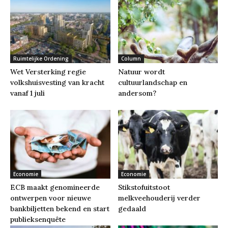
Ruimtelijke Ordening
Column
Wet Versterking regie
Natuur wordt
volkshuisvesting van kracht
cultuurlandschap en
vanaf 1 juli
andersom?
Economie
Economie
ECB maakt genomineerde
Stikstofuitstoot
ontwerpen voor nieuwe
melkveehouderij verder
bankbiljetten bekend en start
gedaald
publieksenquête