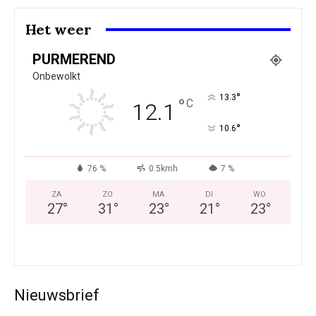
Het weer
PURMEREND
Onbewolkt
°
13.3
°
C
12.1
°
10.6
76 %
0.5kmh
7 %
ZA
ZO
MA
DI
WO
27
°
31
°
23
°
21
°
23
°
Nieuwsbrief