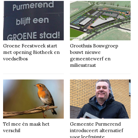
Groene Feestweek start
Groothuis Bouwgroep
met opening Biotheek en
bouwt nieuwe
voedselbos
gemeentewerf en
milieustraat
Tel mee én maak het
Gemeente Purmerend
verschil
introduceert alternatief
voor leefruimte