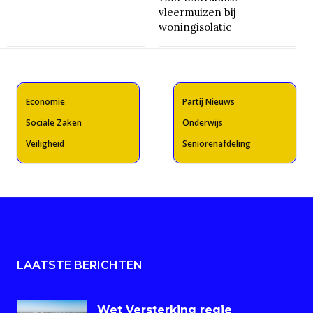
vleermuizen bij
woningisolatie
Economie
Partij Nieuws
Sociale Zaken
Onderwijs
Veiligheid
Seniorenafdeling
LAATSTE BERICHTEN
Wet Versterking regie