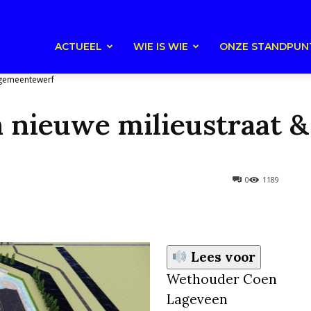
ACTUEEL
WIE IS WIE
ONZE STANDPUN
 gemeentewerf
 nieuwe milieustraat 
0
1189
Lees voor
Wethouder Coen
Lageveen