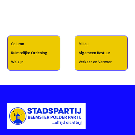
Column
Milieu
Ruimtelijke Ordening
Algemeen Bestuur
Welzijn
Verkeer en Vervoer