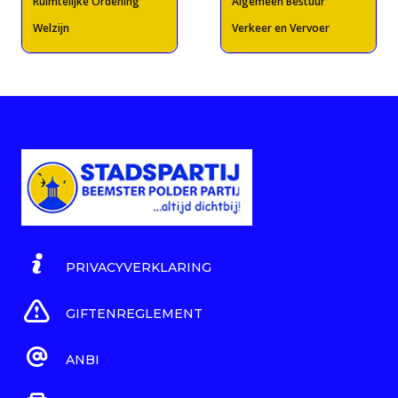
Ruimtelijke Ordening
Algemeen Bestuur
Welzijn
Verkeer en Vervoer
PRIVACYVERKLARING
GIFTENREGLEMENT
ANBI