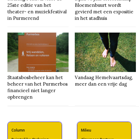
25ste editie van het
Bloemenbuurt wordt
theater- en muziekfestival
gevierd met een expositie
in Purmerend
in het stadhuis
Staatsbosbeheer kan het
Vandaag Hemelvaartsdag,
beheer van het Purmerbos
meer dan een vrije dag
financieel niet langer
opbrengen
Column
Milieu