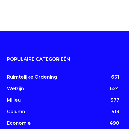
POPULAIRE CATEGORIEËN
Ruimtelijke Ordening
651
Welzijn
624
Milieu
577
Column
513
Economie
490