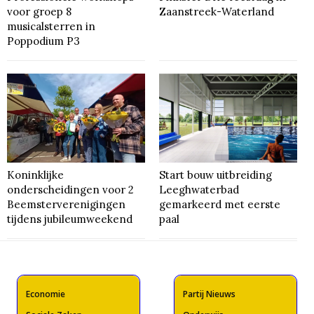
voor groep 8
Zaanstreek-Waterland
musicalsterren in
Poppodium P3
Koninklijke
Start bouw uitbreiding
onderscheidingen voor 2
Leeghwaterbad
Beemsterverenigingen
gemarkeerd met eerste
tijdens jubileumweekend
paal
Economie
Partij Nieuws