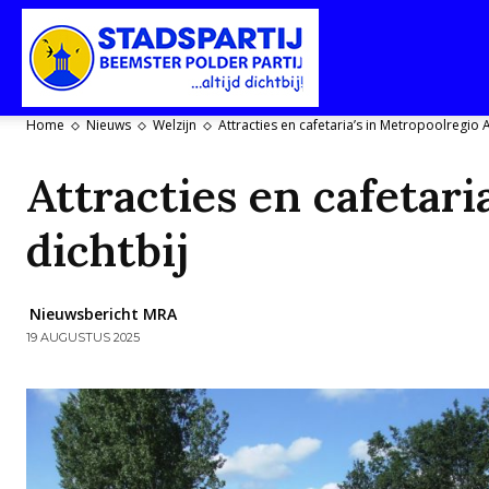
Stadspartij
Home
Nieuws
Welzijn
Attracties en cafetaria’s in Metropoolregio
Purmerend-
Attracties en cafetar
dichtbij
Beemster-
Nieuwsbericht MRA
19 AUGUSTUS 2025
Polderpartij