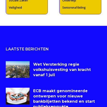
Sociale Zaken
Onderwijs
Veiligheid
Seniorenafdeling
LAATSTE BERICHTEN
Wet Versterking regie
volkshuisvesting van kracht
vanaf 1 juli
ECB maakt genomineerde
ontwerpen voor nieuwe
bankbiljetten bekend en start
publieksenquête