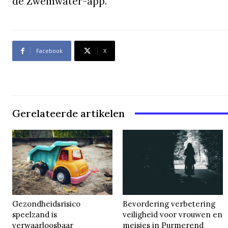
de Zwemwater-app.
Facebook
X
Gerelateerde artikelen
Gezondheidsrisico
Bevordering verbetering
speelzand is
veiligheid voor vrouwen en
verwaarloosbaar
meisjes in Purmerend