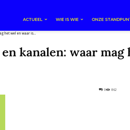
ACTUEEL
WIE IS WIE
ONZE STANDPUN
 het wel en waar is...
en kanalen: waar mag h
0
862