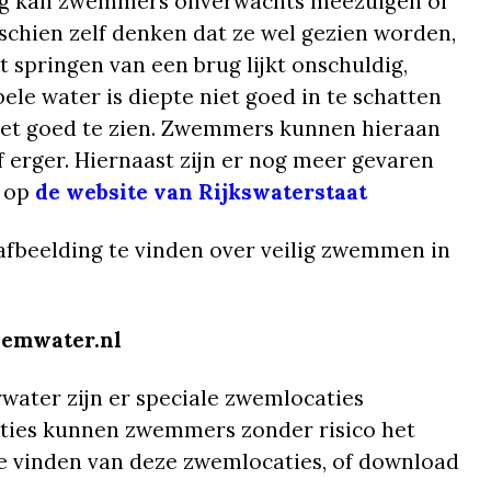
ing kan zwemmers onverwachts meezuigen of
chien zelf denken dat ze wel gezien worden,
et springen van een brug lijkt onschuldig,
ele water is diepte niet goed in te schatten
iet goed te zien. Zwemmers kunnen hieraan
f erger. Hiernaast zijn er nog meer gevaren
k op
de website van Rijkswaterstaat
e afbeelding te vinden over veilig zwemmen in
wemwater.nl
ater zijn er speciale zwemlocaties
aties kunnen zwemmers zonder risico het
te vinden van deze zwemlocaties, of download