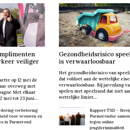
omplimenten
Gezondheidsrisico spee
keer veiliger
is verwaarloosbaar
Het gezondheidsrisico van speel
dat voldoet aan de wettelijke eise
rtte op 12 mei de
verwaarloosbaar. Bij jarenlang v
aar overweg met
spelen met speelzand dat niet aa
mpagne Met elkaar
wettelijke limiet...
 mei tot 23 juni...
dering verbetering
Rapport TSD – Stevi
gheid voor vrouwen en
Purmerendse samen
es in Purmerend
tegen online
jeugdcriminaliteit