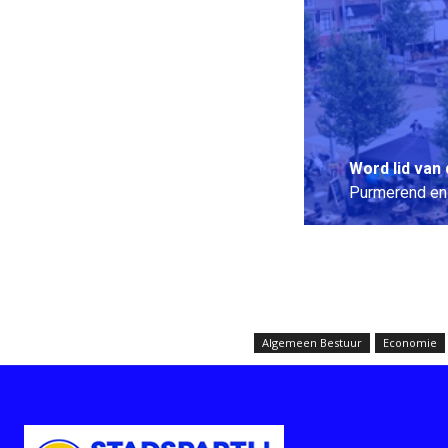
Word lid van 
Purmerend en
Word nu lid
Algemeen Bestuur
Economie