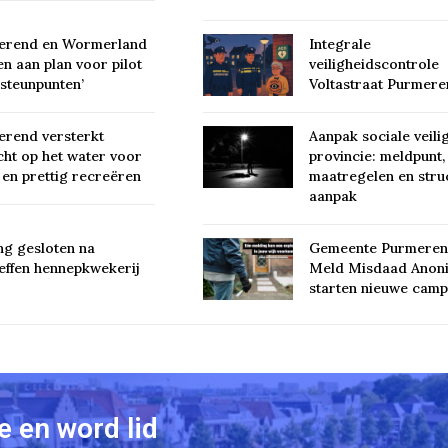
erend en Wormerland
Integrale
n aan plan voor pilot
veiligheidscontrole
steunpunten’
Voltastraat Purmer
rend versterkt
Aanpak sociale veili
cht op het water voor
provincie: meldpunt,
g en prettig recreëren
maatregelen en stru
aanpak
g gesloten na
Gemeente Purmeren
effen hennepkwekerij
Meld Misdaad Anon
starten nieuwe cam
 en word lid