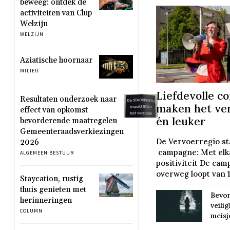
beweeg: ontdek de
activiteiten van Clup
Welzijn
WELZIJN
Aziatische hoornaar
MILIEU
Liefdevolle c
Resultaten onderzoek naar
maken het ver
effect van opkomst
én leuker
bevorderende maatregelen
Gemeenteraadsverkiezingen
De Vervoerregio sta
2026
campagne: Met elk
ALGEMEEN BESTUUR
positiviteit De ca
overweg loopt van 12
Staycation, rustig
thuis genieten met
Bevor
herinneringen
veili
COLUMN
meisj