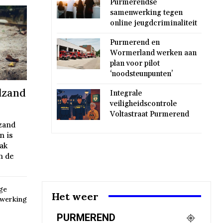
Purmerendse
samenwerking tegen
online jeugdcriminaliteit
Purmerend en
Wormerland werken aan
plan voor pilot
‘noodsteunpunten’
lzand
Integrale
veiligheidscontrole
Voltastraat Purmerend
zand
n is
aak
n de
ge
Het weer
werking
PURMEREND