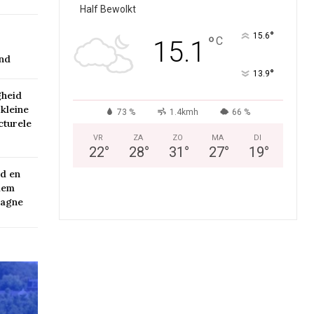
Half Bewolkt
°
15.6
°
C
15.1
end
°
13.9
gheid
 kleine
73 %
1.4kmh
66 %
cturele
VR
ZA
ZO
MA
DI
22
°
28
°
31
°
27
°
19
°
d en
iem
pagne