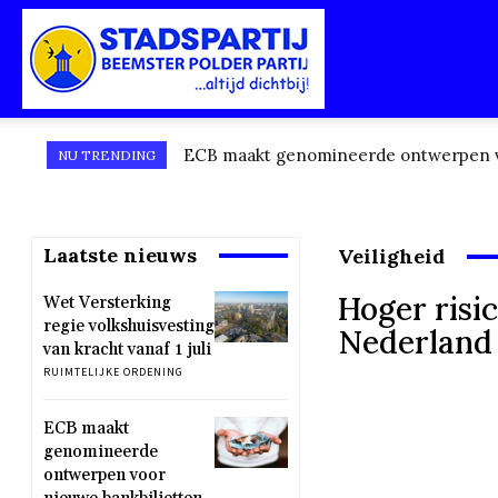
Stadspartij
ECB maakt genomineerde ontwerpen voor
Natuur wordt cultuurlandschap en an
NU TRENDING
Purmerend-
Laatste nieuws
Veiligheid
Beemster-
Hoger risi
Wet Versterking
regie volkshuisvesting
Nederland
van kracht vanaf 1 juli
RUIMTELIJKE ORDENING
Polderpartij
ECB maakt
genomineerde
ontwerpen voor