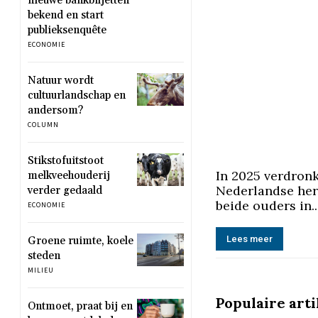
nieuwe bankbiljetten
bekend en start
publieksenquête
ECONOMIE
Natuur wordt
cultuurlandschap en
andersom?
COLUMN
Stikstofuitstoot
In 2025 verdronk
melkveehouderij
Nederlandse her
verder gedaald
beide ouders in..
ECONOMIE
Lees meer
Groene ruimte, koele
steden
MILIEU
Populaire art
Ontmoet, praat bij en