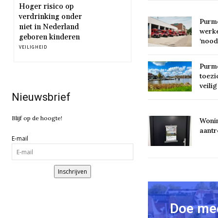
Hoger risico op
verdrinking onder
Purm
niet in Nederland
werke
geboren kinderen
‘nood
VEILIGHEID
Purme
toezi
veili
Nieuwsbrief
Blijf op de hoogte!
Wonin
aantr
E-mail
Inschrijven
Doe mee