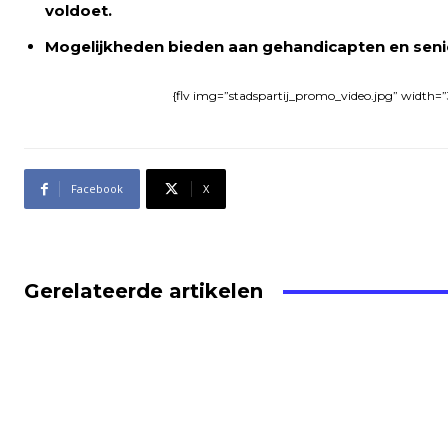
voldoet.
Mogelijkheden bieden aan gehandicapten en seni
{flv img=”stadspartij_promo_video.jpg” width=”
Facebook
X
Gerelateerde artikelen