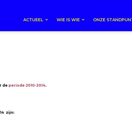
ACTUEEL
WIE IS WIE
ONZE STANDPUN
or de
periode 2010-2014
.
4 zijn: