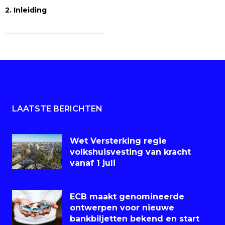
2. Inleiding
LAATSTE BERICHTEN
Wet Versterking regie
volkshuisvesting van kracht
vanaf 1 juli
ECB maakt genomineerde
ontwerpen voor nieuwe
bankbiljetten bekend en start