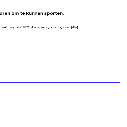
oren om te kunnen sporten.
344″ height=”192″}stadspartij_promo_video{/flv}