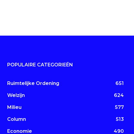
POPULAIRE CATEGORIEËN
Ruimtelijke Ordening
651
Welzijn
624
Milieu
577
Column
513
Economie
490