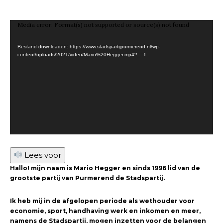
V
Media error: Format(s) not supported or source(s) not found
i
Bestand downloaden: https://www.stadspartijpurmerend.nl/wp-
d
content/uploads/2021/video/Mario%20Hegger.mp4?_=1
e
o
s
p
e
l
e
Lees voor
r
Hallo! mijn naam is Mario Hegger en sinds 1996 lid van de
grootste partij van Purmerend de Stadspartij.
Ik heb mij in de afgelopen periode als wethouder voor
economie, sport, handhaving werk en inkomen en meer,
namens de Stadspartij, mogen inzetten voor de belangen