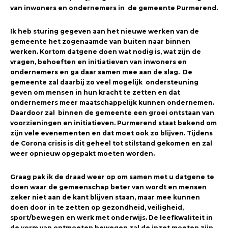
van inwoners en ondernemers in de gemeente Purmerend.
Ik heb sturing gegeven aan het nieuwe werken van de
gemeente het zogenaamde van buiten naar binnen
werken. Kortom datgene doen wat nodig is, wat zijn de
vragen, behoeften en initiatieven van inwoners en
ondernemers en ga daar samen mee aan de slag. De
gemeente zal daarbij zo veel mogelijk ondersteuning
geven om mensen in hun kracht te zetten en dat
ondernemers meer maatschappelijk kunnen ondernemen.
Daardoor zal binnen de gemeente een groei ontstaan van
voorzieningen en initiatieven. Purmerend staat bekend om
zijn vele evenementen en dat moet ook zo blijven. Tijdens
de Corona crisis is dit geheel tot stilstand gekomen en zal
weer opnieuw opgepakt moeten worden.
Graag pak ik de draad weer op om samen met u datgene te
doen waar de gemeenschap beter van wordt en mensen
zeker niet aan de kant blijven staan, maar mee kunnen
doen door in te zetten op gezondheid, veiligheid,
sport/bewegen en werk met onderwijs. De leefkwaliteit in
de vorm van ontmoeten bewegen zal de inzet moeten zijn.