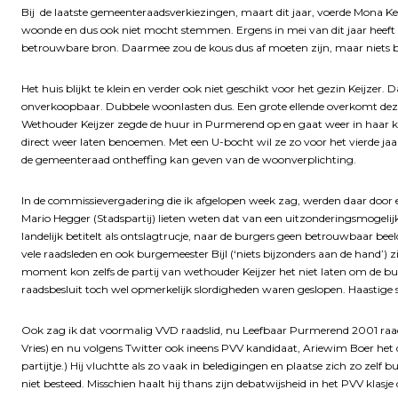
Bij de laatste gemeenteraadsverkiezingen, maart dit jaar, voerde Mona Keij
woonde en dus ook niet mocht stemmen. Ergens in mei van dit jaar heeft 
betrouwbare bron. Daarmee zou de kous dus af moeten zijn, maar niets b
Het huis blijkt te klein en verder ook niet geschikt voor het gezin Keijzer.
onverkoopbaar. Dubbele woonlasten dus. Een grote ellende overkomt de
Wethouder Keijzer zegde de huur in Purmerend op en gaat weer in haar k
direct weer laten benoemen. Met een U-bocht wil ze zo voor het vierde ja
de gemeenteraad ontheffing kan geven van de woonverplichting.
In de commissievergadering die ik afgelopen week zag, werden daar door e
Mario Hegger (Stadspartij) lieten weten dat van een uitzonderingsmogeli
landelijk betitelt als ontslagtrucje, naar de burgers geen betrouwbaar 
vele raadsleden en ook burgemeester Bijl (‘niets bijzonders aan de hand’) z
moment kon zelfs de partij van wethouder Keijzer het niet laten om de bur
raadsbesluit toch wel opmerkelijk slordigheden waren geslopen. Haastige sp
Ook zag ik dat voormalig VVD raadslid, nu Leefbaar Purmerend 2001 raadsl
Vries) en nu volgens Twitter ook ineens PVV kandidaat, Ariewim Boer het 
partijtje.) Hij vluchtte als zo vaak in beledigingen en plaatse zich zo zelf
niet besteed. Misschien haalt hij thans zijn debatwijsheid in het PVV klasje d