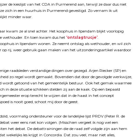
zer de kieslijst van het CDA in Purmerend aan, terwijl ze daar dus niet
ze zich in een huurhuis in Purmerend gevestigd. Zo vernam ik uit
lijkt minder waar.
 Daar kwam ze al snel achter. Het koophuis in Ilpendam blijkt voorlopig
ze wethouder. En toen kwam dus het
‘ontslagtrucje’
.
oophuis in Ilpendam wonen. Ze neemt ontslag als wethouder, en wil zich
ar op rij, weer gebruik gaan maken van het uitzonderingsartikel waardoor
nige raadsleden verstandige dingen over gezegd. Arjen Riecker (SP) en
jkheid zo regel wordt gemaakt. Bovendien dat door de gevolgde werkwijze,
beeld wordt getoond van het gemeentelijk bestuur. Ook het gemak waarmee
ich in deze situatie schikken stelden zij aan de kaak. Op een bepaald
gemeester erop terecht te wijzen dat in de haast in het concept
oed is nooit goed, schoot mij door de geest.
id, voormalig ondersteuner voor de landelijke lijst PRDV (Peter R. de
debat weer eens niet kon volgen. (Misschien vergeet ik nog wel een
 buiten het debat. De debattrainingen die de raad zelf volgde zijn aan hem
at wekelijks les krijgt in Concordia. Dat zou veel, maar niet alles,