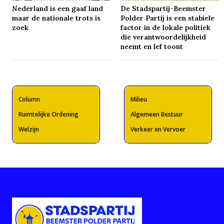
Nederland is een gaaf land
De Stadspartij-Beemster
maar de nationale trots is
Polder Partij is een stabiele
zoek
factor in de lokale politiek
die verantwoordelijkheid
neemt en lef toont
Column
Milieu
Ruimtelijke Ordening
Algemeen Bestuur
Welzijn
Verkeer en Vervoer