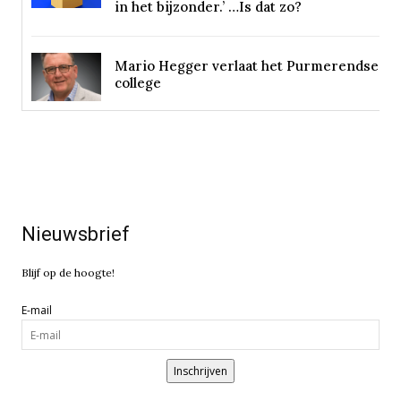
in het bijzonder.’ …Is dat zo?
Mario Hegger verlaat het Purmerendse
college
Nieuwsbrief
Blijf op de hoogte!
E-mail
Inschrijven