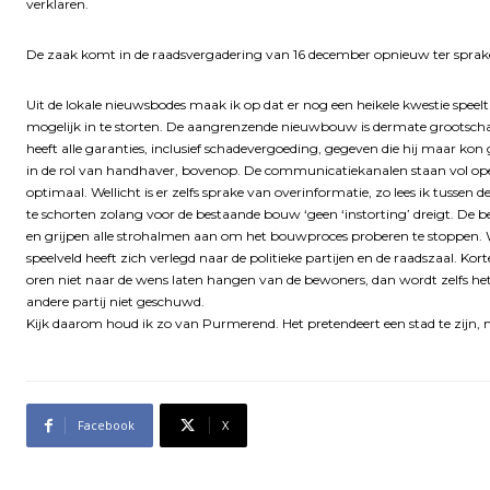
verklaren.
De zaak komt in de raadsvergadering van 16 december opnieuw ter sprake.
Uit de lokale nieuwsbodes maak ik op dat er nog een heikele kwestie spee
mogelijk in te storten. De aangrenzende nieuwbouw is dermate grootsch
heeft alle garanties, inclusief schadevergoeding, gegeven die hij maar 
in de rol van handhaver, bovenop. De communicatiekanalen staan vol open
optimaal. Wellicht is er zelfs sprake van overinformatie, zo lees ik tussen d
te schorten zolang voor de bestaande bouw ‘geen ‘instorting’ dreigt. De 
en grijpen alle strohalmen aan om het bouwproces proberen te stoppen. W
speelveld heeft zich verlegd naar de politieke partijen en de raadszaal. Kort
oren niet naar de wens laten hangen van de bewoners, dan wordt zelfs he
andere partij niet geschuwd.
Kijk daarom houd ik zo van Purmerend. Het pretendeert een stad te zijn, 
Facebook
X