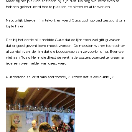
Maar bij het plakken zelf nam hij zijn rust. Na nog wel eerst even te
hebben geïnstrueerd hoe te plakken, te nieten en af te werken.
Natuurlijk bleek er lijm tekort, en werd Guus toch op pad gestuurd om
bij te halen.
Pas bij het derde blik meldde Guus dat de lijm toch wel giftig was en
dat er goed geventileerd moest worden. De meesten waren toen echter
al zo high van de lijm dat die boodschap aan ze voorbij ging. Evenwel
niet aan Roald Helm die direct de ventilatieroosters openzette, waarna
iedereen weer helder van geest werd.
Purmerend zal er straks zeer feestelijk uitzien dat is wel duidelijk.