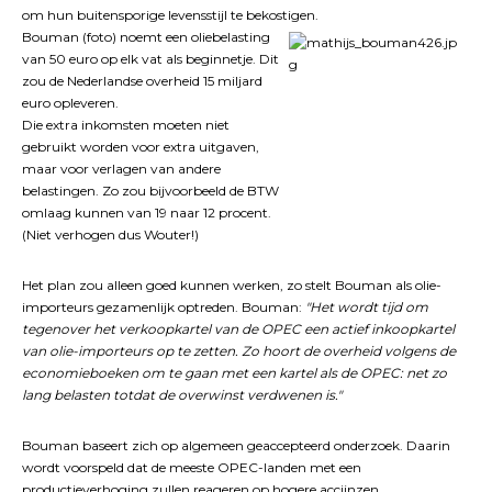
om hun buitensporige levensstijl te bekostigen.
Bouman (foto) noemt een oliebelasting
van 50 euro op elk vat als beginnetje. Dit
zou de Nederlandse overheid 15 miljard
euro opleveren.
Die extra inkomsten moeten niet
gebruikt worden voor extra uitgaven,
maar voor verlagen van andere
belastingen. Zo zou bijvoorbeeld de BTW
omlaag kunnen van 19 naar 12 procent.
(Niet verhogen dus Wouter!)
Het plan zou alleen goed kunnen werken, zo stelt Bouman als olie-
importeurs gezamenlijk optreden. Bouman:
"Het wordt tijd om
tegenover het verkoopkartel van de OPEC een actief inkoopkartel
van olie-importeurs op te zetten. Zo hoort de overheid volgens de
economieboeken om te gaan met een kartel als de OPEC: net zo
lang belasten totdat de overwinst verdwenen is."
Bouman baseert zich op algemeen geaccepteerd onderzoek. Daarin
wordt voorspeld dat de meeste OPEC-landen met een
productieverhoging zullen reageren op hogere accijnzen.