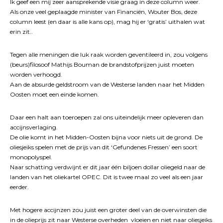
Ik geef een mij zeer aansprekende visie graag in deze column weer.
Als onze veel geplaagde minister van Financiën, Wouter Bos, deze
column leest (en daar is alle kans op), mag hij er ‘gratis’ uithalen wat
erin zit..
Tegen alle meningen die luk raak worden geventileerd in, zou volgens
(beurs)filosoof Mathijs Bouman de brandstofprijzen juist moeten
worden verhoogd.
Aan de absurde geldstroom van de Westerse landen naar het Midden
Oosten moet een einde komen.
Daar een halt aan toeroepen zal ons uiteindelijk meer opleveren dan
accijnsverlaging.
De olie komt in het Midden-Oosten bijna voor niets uit de grond. De
oliesjeiks spelen met de prijs van dit ‘Gefundenes Fressen’ een soort
monopolyspel.
Naar schatting verdwijnt er dit jaar één biljoen dollar oliegeld naar de
landen van het oliekartel OPEC. Dit is twee maal zo veel als een jaar
eerder.
Met hogere accijnzen zou juist een groter deel van de overwinsten die
in de olieprijs zit naar Westerse overheden vloeien en niet naar oliesjeiks