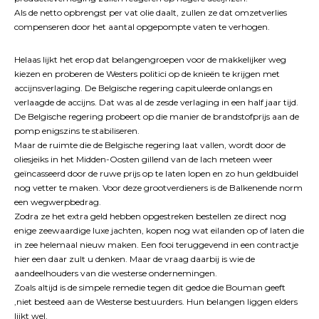
Als de netto opbrengst per vat olie daalt, zullen ze dat omzetverlies
compenseren door het aantal opgepompte vaten te verhogen.
Helaas lijkt het erop dat belangengroepen voor de makkelijker weg
kiezen en proberen de Westers politici op de knieën te krijgen met
accijnsverlaging. De Belgische regering capituleerde onlangs en
verlaagde de accijns. Dat was al de zesde verlaging in een half jaar tijd.
De Belgische regering probeert op die manier de brandstofprijs aan de
pomp enigszins te stabiliseren.
Maar de ruimte die de Belgische regering laat vallen, wordt door de
oliesjeiks in het Midden-Oosten gillend van de lach meteen weer
geïncasseerd door de ruwe prijs op te laten lopen en zo hun geldbuidel
nog vetter te maken. Voor deze grootverdieners is de Balkenende norm
een wegwerpbedrag.
Zodra ze het extra geld hebben opgestreken bestellen ze direct nog
enige zeewaardige luxe jachten, kopen nog wat eilanden op of laten die
in zee helemaal nieuw maken. Een fooi teruggevend in een contractje
hier een daar zult u denken. Maar de vraag daarbij is wie de
aandeelhouders van die westerse ondernemingen.
Zoals altijd is de simpele remedie tegen dit gedoe die Bouman geeft
,niet besteed aan de Westerse bestuurders. Hun belangen liggen elders
lijkt wel.