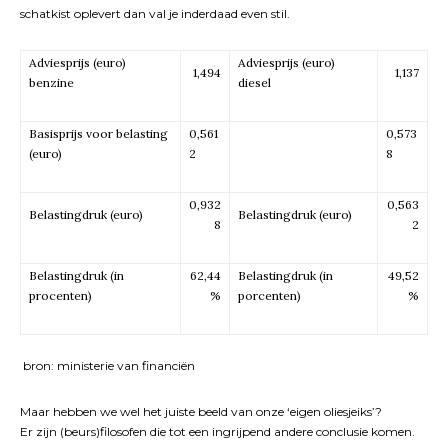
schatkist oplevert dan val je inderdaad even stil.
Adviesprijs (euro)
Adviesprijs (euro)
1,494
1,137
benzine
diesel
Basisprijs voor belasting
0,561
0,573
(euro)
2
8
0,932
0,563
Belastingdruk (euro)
Belastingdruk (euro)
8
2
Belastingdruk (in
62,44
Belastingdruk (in
49,52
procenten)
%
porcenten)
%
bron: ministerie van financiën
Maar hebben we wel het juiste beeld van onze ‘eigen oliesjeiks’?
Er zijn (beurs)filosofen die tot een ingrijpend andere conclusie komen.