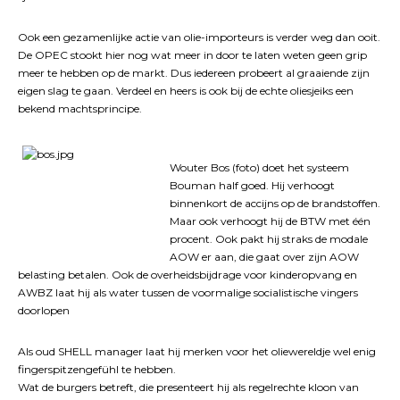
Ook een gezamenlijke actie van olie-importeurs is verder weg dan ooit.
De OPEC stookt hier nog wat meer in door te laten weten geen grip
meer te hebben op de markt. Dus iedereen probeert al graaiende zijn
eigen slag te gaan. Verdeel en heers is ook bij de echte oliesjeiks een
bekend machtsprincipe.
Wouter Bos (foto) doet het systeem
Bouman half goed. Hij verhoogt
binnenkort de accijns op de brandstoffen.
Maar ook verhoogt hij de BTW met één
procent. Ook pakt hij straks de modale
AOW er aan, die gaat over zijn AOW
belasting betalen. Ook de overheidsbijdrage voor kinderopvang en
AWBZ laat hij als water tussen de voormalige socialistische vingers
doorlopen
Als oud SHELL manager laat hij merken voor het oliewereldje wel enig
fingerspitzengefühl te hebben.
Wat de burgers betreft, die presenteert hij als regelrechte kloon van