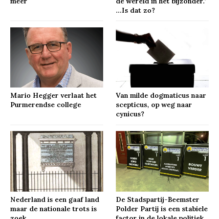
meer
de wereld in het bijzonder.’
…Is dat zo?
Mario Hegger verlaat het
Van milde dogmaticus naar
Purmerendse college
scepticus, op weg naar
cynicus?
Nederland is een gaaf land
De Stadspartij-Beemster
maar de nationale trots is
Polder Partij is een stabiele
zoek
factor in de lokale politiek