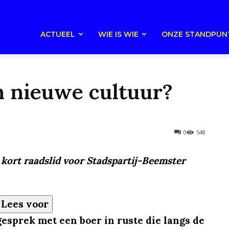
ACTUEEL
WIE IS WIE
ONZE STANDPUN
n nieuwe cultuur?
0
548
kort raadslid voor Stadspartij-Beemster
Lees voor
gesprek met een boer in ruste die langs de