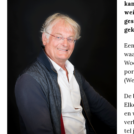
kan
wei
ges
gek
Een
waa
Woo
por
(We
De 
Elk
en 
ver
tel