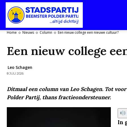
Stadspartij
Home
Nieuws
Column
Een nieuw college een nieuwe cultuur?
Purmerend-
Een nieuw college ee
Leo Schagen
8 JULI 2026
Beemster-
Ditmaal een column van Leo Schagen. Tot voor 
Polder Partij, thans fractieondersteuner.
Polderpartij
In 