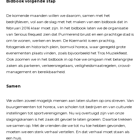
Bidbook volgende stap
De komende maanden willen we daarom, samen met het
bedrijfsleven, vol aan de slag met het maken van een bidbook dat in
februari 2016 klaar moet zijn. In het bidbook laten we de organisatie
van Serious Request zien dat Purmerend bruist en een prachtige stad is
om te wonen, werken en leven. De Koemarkt is een prachtig,
fotogeniek en historisch plein, bomvol horeca, waar geregeld grote
evenementen plaats vinden, zoals bijvoorbeeld het Tros Muziekfeest.
Ook zoomen we in het bidbook in op hoe we omgaan met belangrijke
zaken als parkeren, verkeersregelaars, veiligheidsmaatregelen, crowd-
management en bereikbaarheid.
Samen
We willen zoveel mogelijk mensen aan laten sluiten op ons streven. Van
buurgemeenten tot horeca, van scholen tot bedrijven en van culturele
instellingen tot sportverenigingen. Nu wij overtuigd zijn van onze
slagingskansen is het zaak dit gevoel te laten groeien. Daartoe trekken
we samen op. Met de vrienden die we tot nu toe hebben gevonden,
moeten we een sterk verhaal vertellen. En dat verhaal moet staan als
een huis.