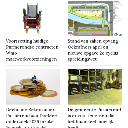
Voortzetting huidige
Stand van zaken opvang
Purmerendse contracten
Oekraïners april en
Wmo
nieuwe opgave 2e cyclus
maatwerkvoorzieningen
spreidingswet
Deelname Rekenkamer
De gemeente Purmerend
Purmerend aan DoeMee
is er voor iedereen die
onderzoek 2026 inzake
het financieel moeilijk
‘Aanpak zorgfraude’
heeft