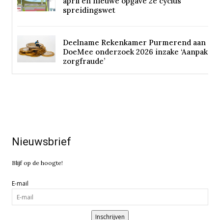
april en nieuwe opgave 2e cyclus
spreidingswet
Deelname Rekenkamer Purmerend aan
DoeMee onderzoek 2026 inzake ‘Aanpak
zorgfraude’
Nieuwsbrief
Blijf op de hoogte!
E-mail
Inschrijven