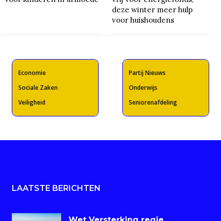
deze winter meer hulp
voor huishoudens
Economie
Partij Nieuws
Sociale Zaken
Onderwijs
Veiligheid
Seniorenafdeling
LAATSTE BERICHTEN
Wet Versterking regie