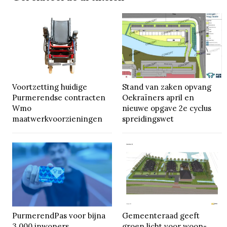
Voortzetting huidige
Stand van zaken opvang
Purmerendse contracten
Oekraïners april en
Wmo
nieuwe opgave 2e cyclus
maatwerkvoorzieningen
spreidingswet
PurmerendPas voor bijna
Gemeenteraad geeft
3.000 inwoners
groen licht voor woon-