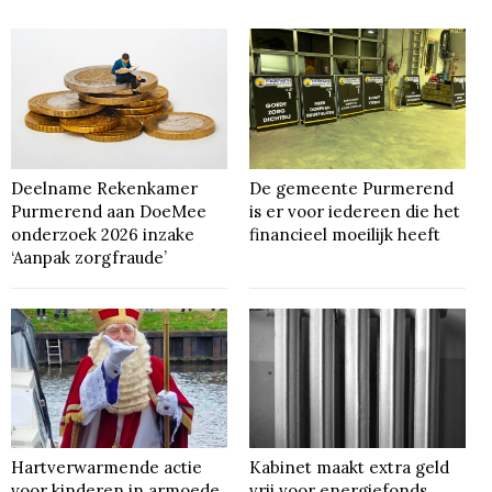
Deelname Rekenkamer
De gemeente Purmerend
Purmerend aan DoeMee
is er voor iedereen die het
onderzoek 2026 inzake
financieel moeilijk heeft
‘Aanpak zorgfraude’
Hartverwarmende actie
Kabinet maakt extra geld
voor kinderen in armoede
vrij voor energiefonds,