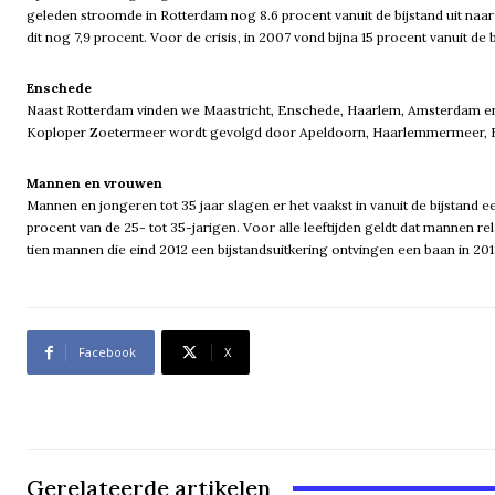
geleden stroomde in Rotterdam nog 8.6 procent vanuit de bijstand uit naar 
dit nog 7,9 procent. Voor de crisis, in 2007 vond bijna 15 procent vanuit de 
Enschede
Naast Rotterdam vinden we Maastricht, Enschede, Haarlem, Amsterdam en Ar
Koploper Zoetermeer wordt gevolgd door Apeldoorn, Haarlemmermeer, Ei
Mannen en vrouwen
Mannen en jongeren tot 35 jaar slagen er het vaakst in vanuit de bijstand ee
procent van de 25- tot 35-jarigen. Voor alle leeftijden geldt dat mannen 
tien mannen die eind 2012 een bijstandsuitkering ontvingen een baan in 20
Facebook
X
Gerelateerde artikelen