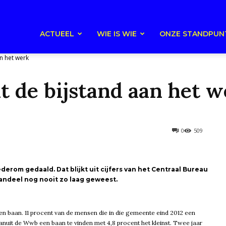
ACTUEEL
WIE IS WIE
ONZE STANDPUN
n het werk
 de bijstand aan het w
0
509
derom gedaald. Dat blijkt uit cijfers van het Centraal Bureau
 aandeel nog nooit zo laag geweest.
n baan. 11 procent van de mensen die in die gemeente eind 2012 een
vanuit de Wwb een baan te vinden met 4,8 procent het kleinst. Twee jaar