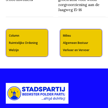
zorgvoorziening aan de
Jaagweg 15-16
Column
Milieu
Ruimtelijke Ordening
Algemeen Bestuur
Welzijn
Verkeer en Vervoer