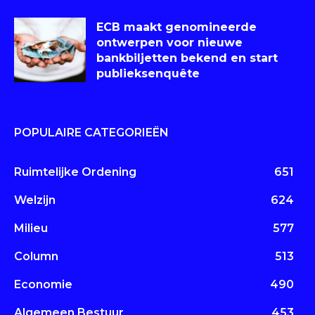
ECB maakt genomineerde
ontwerpen voor nieuwe
bankbiljetten bekend en start
publieksenquête
POPULAIRE CATEGORIEËN
Ruimtelijke Ordening
651
Welzijn
624
Milieu
577
Column
513
Economie
490
Algemeen Bestuur
453