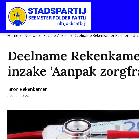
Stadspartij
Home
Nieuws
Sociale Zaken
Deelname Rekenkamer Purmerend aa
Purmerend-
Deelname Rekenkame
inzake ‘Aanpak zorgfr
Beemster-
Bron Rekenkamer
2 APRIL 2026
Polderpartij