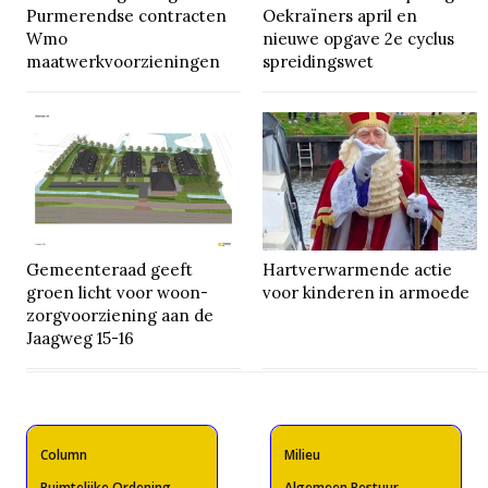
Purmerendse contracten
Oekraïners april en
Wmo
nieuwe opgave 2e cyclus
maatwerkvoorzieningen
spreidingswet
Gemeenteraad geeft
Hartverwarmende actie
groen licht voor woon-
voor kinderen in armoede
zorgvoorziening aan de
Jaagweg 15-16
Column
Milieu
Ruimtelijke Ordening
Algemeen Bestuur