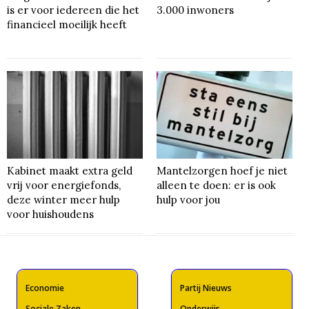
is er voor iedereen die het
3.000 inwoners
financieel moeilijk heeft
Kabinet maakt extra geld
Mantelzorgen hoef je niet
vrij voor energiefonds,
alleen te doen: er is ook
deze winter meer hulp
hulp voor jou
voor huishoudens
Economie
Partij Nieuws
Sociale Zaken
Onderwijs