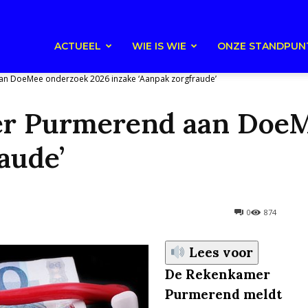
ACTUEEL
WIE IS WIE
ONZE STANDPUN
n DoeMee onderzoek 2026 inzake ‘Aanpak zorgfraude’
r Purmerend aan DoeM
aude’
0
874
Lees voor
De Rekenkamer
Purmerend meldt