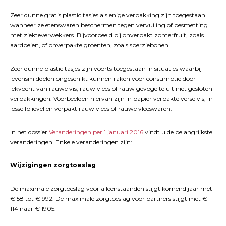
Zeer dunne gratis plastic tasjes als enige verpakking zijn toegestaan
wanneer ze etenswaren beschermen tegen vervuiling of besmetting
met ziekteverwekkers. Bijvoorbeeld bij onverpakt zomerfruit, zoals
aardbeien, of onverpakte groenten, zoals sperziebonen.
Zeer dunne plastic tasjes zijn voorts toegestaan in situaties waarbij
levensmiddelen ongeschikt kunnen raken voor consumptie door
lekvocht van rauwe vis, rauw vlees of rauw gevogelte uit niet gesloten
verpakkingen. Voorbeelden hiervan zijn in papier verpakte verse vis, in
losse folievellen verpakt rauw vlees of rauwe vleeswaren.
In het dossier
Veranderingen per 1 januari 2016
vindt u de belangrijkste
veranderingen. Enkele veranderingen zijn:
Wijzigingen zorgtoeslag
De maximale zorgtoeslag voor alleenstaanden stijgt komend jaar met
€ 58 tot € 992. De maximale zorgtoeslag voor partners stijgt met €
114 naar € 1905.