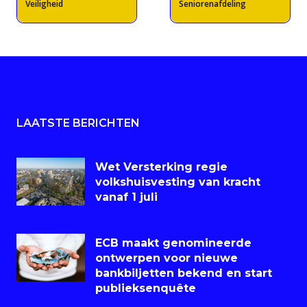
Veiligheid
Seniorenafdeling
LAATSTE BERICHTEN
Wet Versterking regie
volkshuisvesting van kracht
vanaf 1 juli
ECB maakt genomineerde
ontwerpen voor nieuwe
bankbiljetten bekend en start
publieksenquête