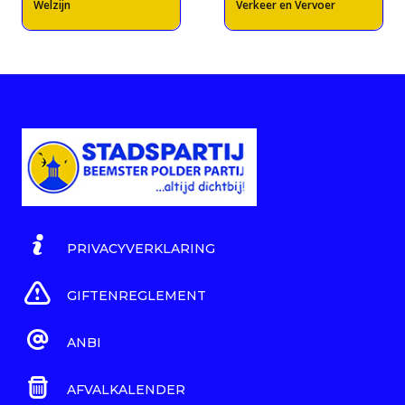
Welzijn
Verkeer en Vervoer
PRIVACYVERKLARING
GIFTENREGLEMENT
ANBI
AFVALKALENDER