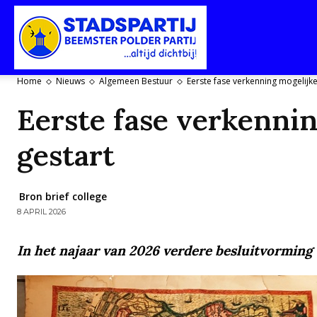
Stadspartij
Home
Nieuws
Algemeen Bestuur
Eerste fase verkenning mogelij
Eerste fase verkenni
Purmerend-
gestart
Beemster-
Bron brief college
8 APRIL 2026
In het najaar van 2026 verdere besluitvorming
Polderpartij