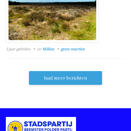
3 jaar geleden
in:
Milieu
geen reacties
laad meer berichten