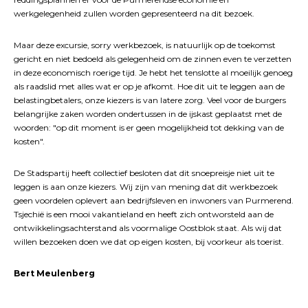
werkgelegenheid zullen worden gepresenteerd na dit bezoek.
Maar deze excursie, sorry werkbezoek, is natuurlijk op de toekomst
gericht en niet bedoeld als gelegenheid om de zinnen even te verzetten
in deze economisch roerige tijd. Je hebt het tenslotte al moeilijk genoeg
als raadslid met alles wat er op je afkomt. Hoe dit uit te leggen aan de
belastingbetalers, onze kiezers is van latere zorg. Veel voor de burgers
belangrijke zaken worden ondertussen in de ijskast geplaatst met de
woorden: "op dit moment is er geen mogelijkheid tot dekking van de
kosten".
De Stadspartij heeft collectief besloten dat dit snoepreisje niet uit te
leggen is aan onze kiezers. Wij zijn van mening dat dit werkbezoek
geen voordelen oplevert aan bedrijfsleven en inwoners van Purmerend.
Tsjechië is een mooi vakantieland en heeft zich ontworsteld aan de
ontwikkelingsachterstand als voormalige Oostblok staat. Als wij dat
willen bezoeken doen we dat op eigen kosten, bij voorkeur als toerist.
Bert Meulenberg