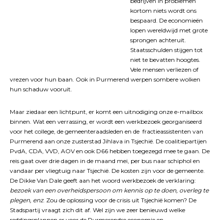
bedrijven in problemen
kortom niets wordt ons
bespaard. De economieën
lopen wereldwijd met grote
sprongen achteruit.
Staatsschulden stijgen tot
niet te bevatten hoogtes.
Vele mensen verliezen of
vrezen voor hun baan. Ook in Purmerend werpen sombere wolken
hun schaduw vooruit.
Maar ziedaar een lichtpunt, er komt een uitnodiging onze e-mailbox
binnen. Wat een verrassing, er wordt een werkbezoek georganiseerd
voor het college, de gemeenteraadsleden en de fractieassistenten van
Purmerend aan onze zusterstad Jihlava in Tsjechië. De coalitiepartijen
PvdA, CDA, VVD, AOV en ook D66 hebben toegezegd mee te gaan. De
reis gaat over drie dagen in de maand mei, per bus naar schiphol en
vandaar per vliegtuig naar Tsjechië. De kosten zijn voor de gemeente.
De Dikke Van Dale geeft aan het woord werkbezoek de verklaring:
bezoek van een overheidspersoon om kennis op te doen, overleg te
plegen, enz
. Zou de oplossing voor de crisis uit Tsjechië komen? De
Stadspartij vraagt zich dit af. Wel zijn we zeer benieuwd welke
reddingsplannen er voor de Purmerendse economie en