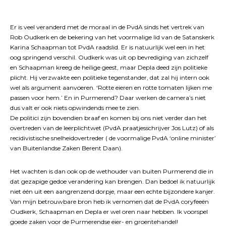
Er is veel veranderd met de moraal in de PvdA sinds het vertrek van
Rob Oudkerk en de bekering van het voormalige lid van de Satanskerk
Karina Schaapman tot PvdA raadslid. Er is natuurlijk wel een in het
oog springend verschil. Oudkerk was uit op bevrediging van zichzelf
en Schaapman kreeg de heilige geest, maar Depla deed zijn politieke
plicht. Hij verzwakte een politieke tegenstander, dat zal hij intern ook
wel als argument aanvoeren. ‘Rotte eieren en rotte tomaten lijken me
passen voor hem.’ En in Purmerend? Daar werken de camera’s niet
dus valt er ook niets opwindends mee te zien.
De politici zijn bovendien braaf en komen bij ons niet verder dan het
overtreden van de leerplichtwet (PvdA praatjesschrijver Jos Lutz) of als
recidivistische snelheidovertreder ( de voormalige PvdA ‘online minister’
van Buitenlandse Zaken Berent Daan).
Het wachten is dan ook op de wethouder van buiten Purmerend die in
dat gezapige gedoe verandering kan brengen. Dan bedoel ik natuurlijk
niet één uit een aangrenzend dorpje, maar een echte bijzondere kanjer.
Van mijn betrouwbare bron heb ik vernomen dat de PvdA coryfeeën
Oudkerk, Schaapman en Depla er wel oren naar hebben. Ik voorspel
goede zaken voor de Purmerendse eier- en groentehandel!