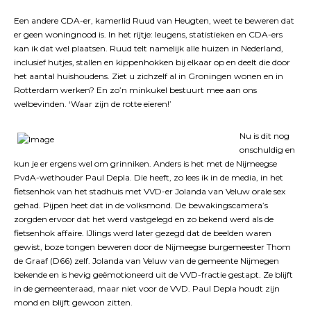
Een andere CDA-er, kamerlid Ruud van Heugten, weet te beweren dat
er geen woningnood is. In het rijtje: leugens, statistieken en CDA-ers
kan ik dat wel plaatsen. Ruud telt namelijk alle huizen in Nederland,
inclusief hutjes, stallen en kippenhokken bij elkaar op en deelt die door
het aantal huishoudens. Ziet u zichzelf al in Groningen wonen en in
Rotterdam werken? En zo’n minkukel bestuurt mee aan ons
welbevinden. ‘Waar zijn de rotte eieren!’
Nu is dit nog
onschuldig en
kun je er ergens wel om grinniken. Anders is het met de Nijmeegse
PvdA-wethouder Paul Depla. Die heeft, zo lees ik in de media, in het
fietsenhok van het stadhuis met VVD-er Jolanda van Veluw orale sex
gehad. Pijpen heet dat in de volksmond. De bewakingscamera’s
zorgden ervoor dat het werd vastgelegd en zo bekend werd als de
fietsenhok affaire. IJlings werd later gezegd dat de beelden waren
gewist, boze tongen beweren door de Nijmeegse burgemeester Thom
de Graaf (D66) zelf. Jolanda van Veluw van de gemeente Nijmegen
bekende en is hevig geëmotioneerd uit de VVD-fractie gestapt. Ze blijft
in de gemeenteraad, maar niet voor de VVD. Paul Depla houdt zijn
mond en blijft gewoon zitten.