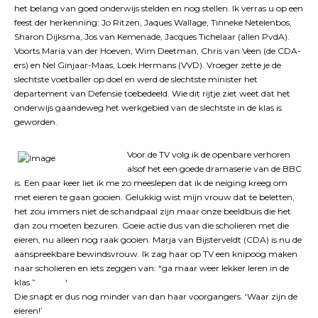
het belang van goed onderwijs stelden en nog stellen. Ik verras u op een
feest der herkenning: Jo Ritzen, Jaques Wallage, Tinneke Netelenbos,
Sharon Dijksma, Jos van Kemenade, Jacques Tichelaar (allen PvdA).
Voorts Maria van der Hoeven, Wim Deetman, Chris van Veen (de CDA-
ers) en Nel Ginjaar-Maas, Loek Hermans (VVD). Vroeger zette je de
slechtste voetballer op doel en werd de slechtste minister het
departement van Defensie toebedeeld. Wie dit rijtje ziet weet dat het
onderwijs gaandeweg het werkgebied van de slechtste in de klas is
geworden.
Voor de TV volg ik de openbare verhoren
alsof het een goede dramaserie van de BBC
is. Een paar keer liet ik me zo meeslepen dat ik de neiging kreeg om
met eieren te gaan gooien. Gelukkig wist mijn vrouw dat te beletten,
het zou immers niet de schandpaal zijn maar onze beeldbuis die het
dan zou moeten bezuren. Goeie actie dus van die scholieren met die
eieren, nu alleen nog raak gooien. Marja van Bijsterveldt (CDA) is nu de
aanspreekbare bewindsvrouw. Ik zag haar op TV een knipoog maken
naar scholieren en iets zeggen van: “ga maar weer lekker leren in de
klas.” ‘
Die snapt er dus nog minder van dan haar voorgangers. ‘Waar zijn de
eieren!’