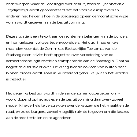
onderwerpen waar de Stadsregio over besluit, zoals de lijnennetvisie.
Tegelijkertijd wordt geconstateerd dat het voor vele insprekers en
anderen niet helder is hoe in de Stadsregio op een democratische wijze
vorm wordt gegeven aan de besluitvorming.
Deze situatie is een tekort aan de rechten en belangen van de burgers
en hun gekozen volksvertegenwoordigers. Het duurt nog enkele
maanden voor dat de Commissie Bestuurlijke Toekomst van de
Stadsregio een advies heeft opgesteld over verbetering van de
democratische legitimatie en transparantie van de Stadsregio. Daarna
begint de discussie er over. De vraag is of dit ook een van buiten naar
binnen proces wordt zoals in Purmerend gebruikelijk aan het worden
is (redactie).
Het dagelijks bestuur wordt in de aangenomen opgeroepen om -
vooruitlopend op het advies en de besluitvorming daarover- zoveel
mogelijk helderheid te verstrekken over de keuzen die het maakt en de
raad, en zo de burgers, zoveel mogelijk ruimte te geven om die keuzes
aan de orde te stellen en te agenderen.