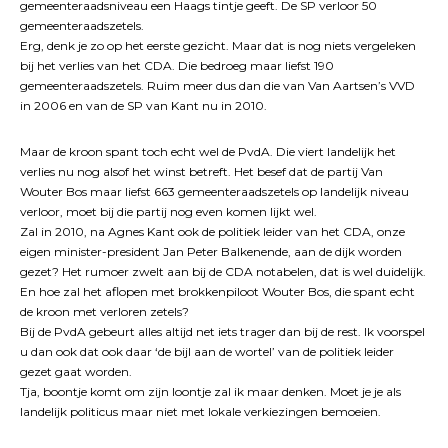
gemeenteraadsniveau een Haags tintje geeft. De SP verloor 50
gemeenteraadszetels.
Erg, denk je zo op het eerste gezicht. Maar dat is nog niets vergeleken
bij het verlies van het CDA. Die bedroeg maar liefst 190
gemeenteraadszetels. Ruim meer dus dan die van Van Aartsen’s VVD
in 2006 en van de SP van Kant nu in 2010.
Maar de kroon spant toch echt wel de PvdA. Die viert landelijk het
verlies nu nog alsof het winst betreft. Het besef dat de partij Van
Wouter Bos maar liefst 663 gemeenteraadszetels op landelijk niveau
verloor, moet bij die partij nog even komen lijkt wel.
Zal in 2010, na Agnes Kant ook de politiek leider van het CDA, onze
eigen minister-president Jan Peter Balkenende, aan de dijk worden
gezet? Het rumoer zwelt aan bij de CDA notabelen, dat is wel duidelijk.
En hoe zal het aflopen met brokkenpiloot Wouter Bos, die spant echt
de kroon met verloren zetels?
Bij de PvdA gebeurt alles altijd net iets trager dan bij de rest. Ik voorspel
u dan ook dat ook daar ‘de bijl aan de wortel’ van de politiek leider
gezet gaat worden.
Tja, boontje komt om zijn loontje zal ik maar denken. Moet je je als
landelijk politicus maar niet met lokale verkiezingen bemoeien.