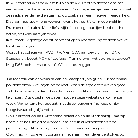
In Purmerend was de winst
nu
van de VVD niet voldoende om het
verlies van de PvdA te compenseren. De collegepartijen verloren zo wel
de raadsmeerderheid en zijn nu op zoek naar een nieuwe meerderheid.
Dat kan nog spannend worden, want het politieke middenveld in
Purmerend is ruim. Maar liefst vijf niet-college partijen hebben drie
zetels, en twee partijen twee.
Ik durf eerlijk gezegd op dit moment geen voorspelling te doen welke
kant het op gaat.
Wordt het college van VVD, PvdA en CDA aangevuld met TON of
Stadspartij. Loopt AOV of Leefbaar Purmerend met de ereplaats weg?
Mag D66 toch aanschuiven? Wie zal het zeggen.
De redactie van de website van de Stadspartij volgt de Purmerendse
politieke ontwikkelingen op de voet. Zoals de afgelopen weken goed
zichtbaar was zijn daar dikwijls de eerste politiek interessante nieuwtjes
te vinden. Dus goed in de gaten houden deze website de komende
week. Welke kant het opgaat met de collegevorming leest u hier
hoogstwaarschijnlijk het eerst.
Ook is er feest op de Purmerend redactie van de Stadspartij. Daarop
hoeft niet bezuinigd te worden, dat heb ik al vernomen van de
partijleiding. Uitbreiding moet zelfs niet worden uitgesloten.
Ook mag ik nog even doorgaan met mijn meanderende stukjes op