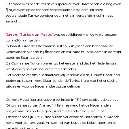
Uiteraard was het de politieke superoverlever Balkenende die nog even
fijntjes wees op de economische schade die Wilders, bij onze
eeuwenoude Turkse bondgenoot, met zijn verwarde moslimhaat
aanricht.
‘Liever Turks dan Paaps’
was de strijdkreet van de watergeuzen
zo’n 430 jaar gelden.
In 1566 stuurde de Otomaanse sultan Süleyman een brief naar de
Nederlanden waarin hij financiële en militaire hulp beloofde in de strijd
tegen de Spanjaarden.
De Osmaanse Turken waren zo het eerste land dat het Nederlandse
recht op vrijheid en soevereiniteit erkenden.
Het voert te ver om alle daadwerkelijke steun die de Turken Nederland
boden op te sommen. Maar zonder de Turkse hulp had het er slecht
uitgezien voor de Nederlandse opstandelingen.
Cornelis Haga (portret boven) verkreeg in 1612 een capitulatie van de
Ottomaanse sultan Ahmed 1. Hiermee werd het de Nederlanders
toegestaan om onder eigen jurisdictie handel te drijven in het
Ottomaanse rijk. De Turkse sultan verleende de Hollanders in 1612 een
reeks voorrechten, zoals vrijstelling van bepaalde belastingen, en een
beperkt zelfbestuur.