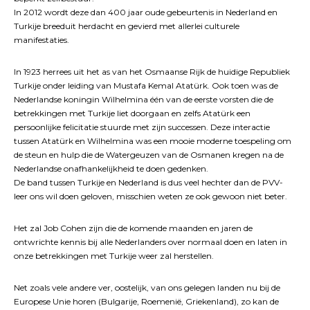
In 2012 wordt deze dan 400 jaar oude gebeurtenis in Nederland en
Turkije breeduit herdacht en gevierd met allerlei culturele
manifestaties.
In 1923 herrees uit het as van het Osmaanse Rijk de huidige Republiek
Turkije onder leiding van Mustafa Kemal Atatürk. Ook toen was de
Nederlandse koningin Wilhelmina één van de eerste vorsten die de
betrekkingen met Turkije liet doorgaan en zelfs Atatürk een
persoonlijke felicitatie stuurde met zijn successen. Deze interactie
tussen Atatürk en Wilhelmina was een mooie moderne toespeling om
de steun en hulp die de Watergeuzen van de Osmanen kregen na de
Nederlandse onafhankelijkheid te doen gedenken.
De band tussen Turkije en Nederland is dus veel hechter dan de PVV-
leer ons wil doen geloven, misschien weten ze ook gewoon niet beter.
Het zal Job Cohen zijn die de komende maanden en jaren de
ontwrichte kennis bij alle Nederlanders over normaal doen en laten in
onze betrekkingen met Turkije weer zal herstellen.
Net zoals vele andere ver, oostelijk, van ons gelegen landen nu bij de
Europese Unie horen (Bulgarije, Roemenië, Griekenland), zo kan de