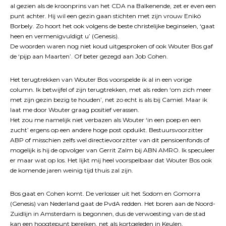
al gezien als de kroonprins van het CDA na Balkenende, zet er even een
punt achter. Hij wil een gezin gaan stichten met zijn vrouw Enikö
Borbely. Zo hoort het ook volgens de beste christelijke beginselen, ‘gaat
heen en vermenigvuldigt u’ (Genesis).
De woorden waren nog niet koud uitgesproken of ook Wouter Bos gaf
de ‘pijp aan Maarten’. Of beter gezegd aan Job Cohen.
Het terugtrekken van Wouter Bos voorspelde ik al in een vorige
column. Ik betwijfel of zijn terugtrekken, met als reden ‘om zich meer
met zijn gezin bezig te houden’, net zo echt is als bij Camiel. Maar ik
laat me door Wouter graag positief verassen.
Het zou me namelijk niet verbazen als Wouter ‘in een poep en een
zucht’ ergens op een andere hoge post opduikt. Bestuursvoorzitter
ABP of misschien zelfs wel directievoorzitter van dit pensioenfonds of
mogelijk is hij de opvolger van Gerrit Zalm bij ABN AMRO. Ik speculeer
er maar wat op los. Het lijkt mij heel voorspelbaar dat Wouter Bos ook
de komende jaren weinig tijd thuis zal zijn.
Bos gaat en Cohen komt. De verlosser uit het Sodom en Gomorra
(Genesis) van Nederland gaat de PvdA redden. Het boren aan de Noord-
Zuidlijn in Amsterdam is begonnen, dus de verwoesting van de stad
kan een hoogtepunt bereiken, net als kortgeleden in Keulen.