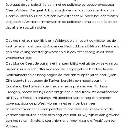
Job gaat de verbale strijd aan met de politieke beroepsprovocateur
Geert Wilders. Die gaat Job glansrijk winnen dat voorspel ik u nu al.
Geert Wilders zou zich niet één week staande kunnen houden tussen
de gebekte Amsterdammers en in de politieke arena aldaar. Job doet
dat al jaren op zijn sloffen.
Dat het niet zo moeilijk is om Wilders op zijn beurt ook lekker op de
kast te jagen, dat bewijst Alexander Pechtold van D66 wel. Maar die is
dan ook veilingmeester geweest en dus ook zeer snedig in dit soort
woordenstrijdjes.
Dat blonde Geert de bui al ziet hangen blijkt wel uit de wijze waarop
hij een nieuw slachtoffer koos om de laagopgeleide hardwerkende
Nederlanders en de hoog opgeleide ‘free riders’ op te laten neerkijken.
Zijn latente haat tegen de Turken bereikte een hoogtepunt in
Engeland. De Turkse natie, met name de premier van Turkijke
Erdogan, moest het bij Geert ontgelden. ‘Total freak’ zo kwalificeerde
hij Tayyip Erdogan onlangs. Hij gooide er verder nog een schepje
bovenop door de profeet Mohammed een ‘barbaar, een
massamoordenaar en een pedofiel’ te noemen. Dat maakte op de
verzamelde buitenlandse pers nog veel indruk, wij zijn er aan gewend
aan het raken. Straks luistert niemand meer naar die ‘freak’ van een
Wilders.