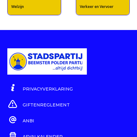
Welzijn
Verkeer en Vervoer
PRIVACYVERKLARING
GIFTENREGLEMENT
ANBI
AFVALKALENDER