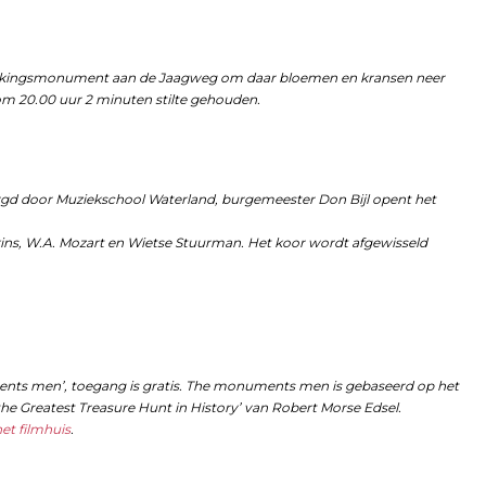
rdenkingsmonument aan de Jaagweg om daar bloemen en kransen neer
 om 20.00 uur 2 minuten stilte gehouden.
rzorgd door Muziekschool Waterland, burgemeester Don Bijl opent het
nkins, W.A. Mozart en Wietse Stuurman. Het koor wordt afgewisseld
ments men’, toegang is gratis. The monuments men is gebaseerd op het
he Greatest Treasure Hunt in History’ van Robert Morse Edsel.
et filmhuis
.