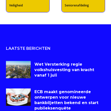
Veiligheid
Seniorenafdeling
LAATSTE BERICHTEN
Wet Versterking regie
volkshuisvesting van kracht
vanaf 1 juli
ECB maakt genomineerde
ontwerpen voor nieuwe
bankbiljetten bekend en start
publieksenquête