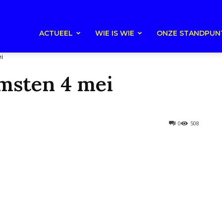
ACTUEEL
WIE IS WIE
ONZE STANDPUN
i
msten 4 mei
0
508