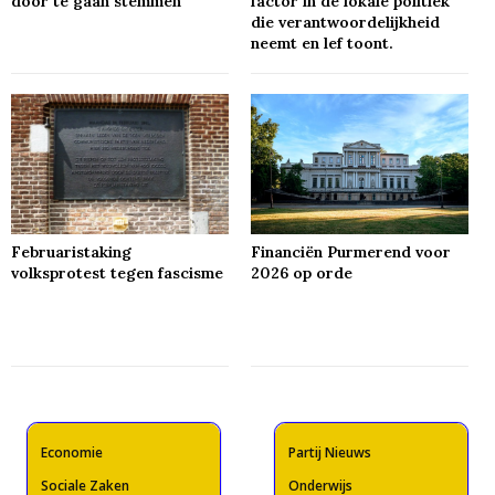
door te gaan stemmen
factor in de lokale politiek
die verantwoordelijkheid
neemt en lef toont.
Februaristaking
Financiën Purmerend voor
volksprotest tegen fascisme
2026 op orde
Economie
Partij Nieuws
Sociale Zaken
Onderwijs