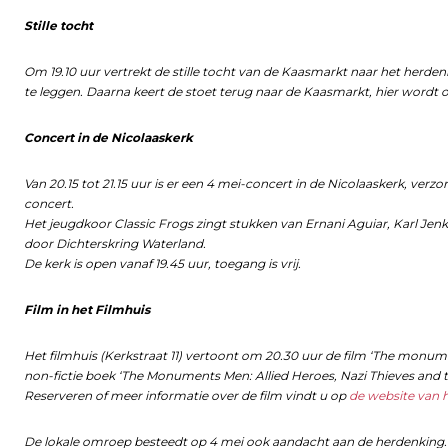
Stille tocht
Om 19.10 uur vertrekt de stille tocht van de Kaasmarkt naar het he
te leggen. Daarna keert de stoet terug naar de Kaasmarkt, hier wordt
Concert in de Nicolaaskerk
Van 20.15 tot 21.15 uur is er een 4 mei-concert in de Nicolaaskerk, ve
concert.
Het jeugdkoor Classic Frogs zingt stukken van Ernani Aguiar, Karl Je
door Dichterskring Waterland.
De kerk is open vanaf 19.45 uur, toegang is vrij.
Film in het Filmhuis
Het filmhuis (Kerkstraat 11) vertoont om 20.30 uur de film ‘The monu
non-fictie boek ‘The Monuments Men: Allied Heroes, Nazi Thieves and t
Reserveren of meer informatie over de film vindt u op
de website van h
De lokale omroep besteedt op 4 mei ook aandacht aan de herdenking.