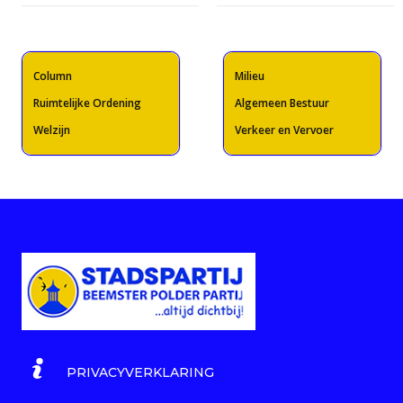
Column
Milieu
Ruimtelijke Ordening
Algemeen Bestuur
Welzijn
Verkeer en Vervoer
PRIVACYVERKLARING