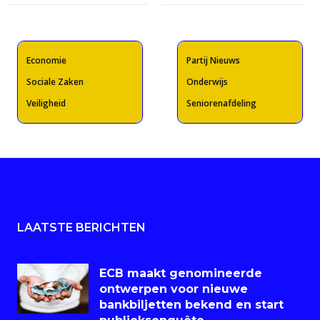
Economie
Partij Nieuws
Sociale Zaken
Onderwijs
Veiligheid
Seniorenafdeling
LAATSTE BERICHTEN
ECB maakt genomineerde
ontwerpen voor nieuwe
bankbiljetten bekend en start