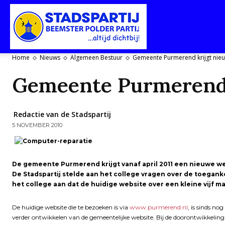
Stadspartij
Home
Nieuws
Algemeen Bestuur
Gemeente Purmerend krijgt nie
Gemeente Purmerend 
Purmerend-
Redactie van de Stadspartij
5 NOVEMBER 2010
Beemster-
De gemeen
te Purmerend krijgt vanaf april 2011 een nieuwe we
De Stadspartij stelde aan het college vragen over de toegank
het college aan dat de huidige website over een kleine vijf
Polderpartij
De huidige website die te bezoeken is via
www.purmerend.nl
, is sinds no
verder ontwikkelen van de gemeentelijke website. Bij de doorontwikkeling 