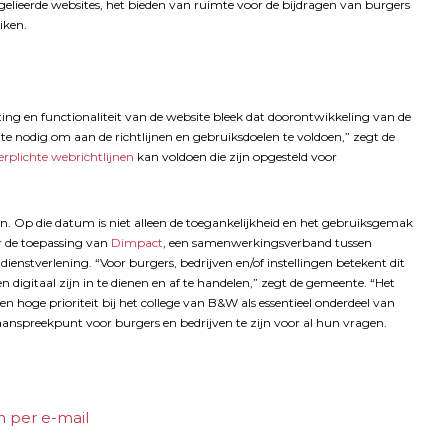
 gelieerde websites, het bieden van ruimte voor de bijdragen van burgers
iken.
ting en functionaliteit van de website bleek dat doorontwikkeling van de
te nodig om aan de richtlijnen en gebruiksdoelen te voldoen,” zegt de
erplichte webrichtlijnen
kan voldoen die zijn opgesteld voor
jn. Op die datum is niet alleen de toegankelijkheid en het gebruiksgemak
or de toepassing van
Dimpact
, een samenwerkingsverband tussen
dienstverlening. “Voor burgers, bedrijven en/of instellingen betekent dit
 digitaal zijn in te dienen en af te handelen,” zegt de gemeente. “Het
n hoge prioriteit bij het college van B&W als essentieel onderdeel van
anspreekpunt voor burgers en bedrijven te zijn voor al hun vragen.
 per e-mail