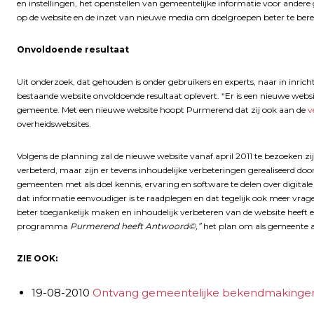
en instellingen, het openstellen van gemeentelijke informatie voor andere
op de website en de inzet van nieuwe media om doelgroepen beter te bere
Onvoldoende resultaat
Uit onderzoek, dat gehouden is onder gebruikers en experts, naar in inrich
bestaande website onvoldoende resultaat oplevert. “Er is een nieuwe websi
gemeente. Met een nieuwe website hoopt Purmerend dat zij ook aan de
v
overheidswebsites.
Volgens de planning zal de nieuwe website vanaf april 2011 te bezoeken zi
verbeterd, maar zijn er tevens inhoudelijke verbeteringen gerealiseerd do
gemeenten met als doel kennis, ervaring en software te delen over digitale 
dat informatie eenvoudiger is te raadplegen en dat tegelijk ook meer vragen
beter toegankelijk maken en inhoudelijk verbeteren van de website heeft ee
programma
Purmerend heeft Antwoord©,”
het plan om als gemeente a
ZIE OOK:
19-08-2010
Ontvang gemeentelijke bekendmakingen