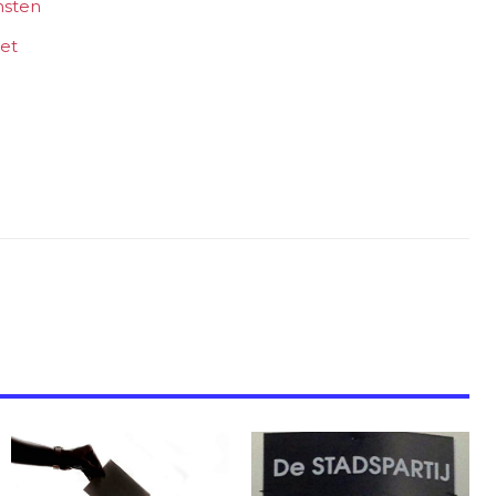
nsten
net