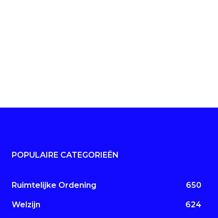
POPULAIRE CATEGORIEËN
Ruimtelijke Ordening
650
Welzijn
624