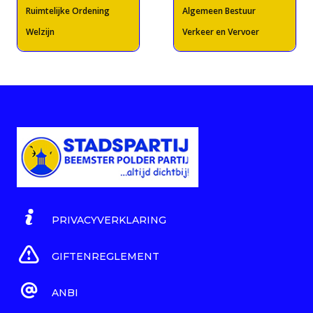
Ruimtelijke Ordening
Algemeen Bestuur
Welzijn
Verkeer en Vervoer
PRIVACYVERKLARING
GIFTENREGLEMENT
ANBI