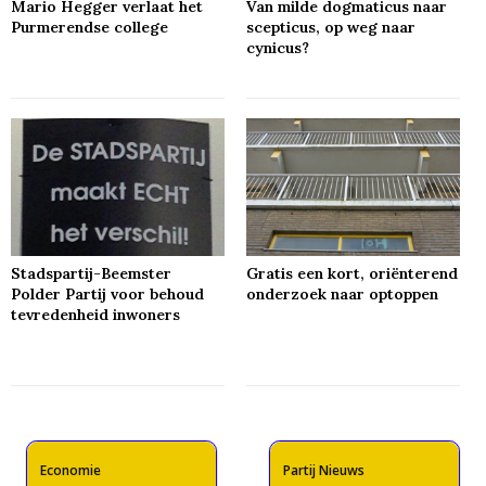
Mario Hegger verlaat het
Van milde dogmaticus naar
Purmerendse college
scepticus, op weg naar
cynicus?
Stadspartij-Beemster
Gratis een kort, oriënterend
Polder Partij voor behoud
onderzoek naar optoppen
tevredenheid inwoners
Economie
Partij Nieuws