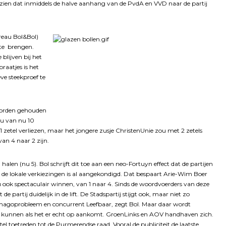
 zien dat inmiddels de halve aanhang van de PvdA en VVD naar de partij
ureau Bol&Bol)
te brengen.
blijven bij het
aatjes is het
ve steekproef te
worden gehouden
ou van nu 10
 zetel verliezen, maar het jongere zusje ChristenUnie zou met 2 zetels
an 4 naar 2 zijn.
en (nu 5). Bol schrijft dit toe aan een neo-Fortuyn effect dat de partijen
n de lokale verkiezingen is al aangekondigd. Dat bespaart Arie-Wim Boer
ook spectaculair winnen, van 1 naar 4. Sinds de woordvoerders van deze
artij duidelijk in de lift. De Stadspartij stijgt ook, maar niet zo
ud imagoprobleem en concurrent Leefbaar, zegt Bol. Maar daar wordt
r kunnen als het er echt op aankomt. GroenLinks en AOV handhaven zich.
l toetreden tot de Purmerendse raad. Vooral de publiciteit de laatste