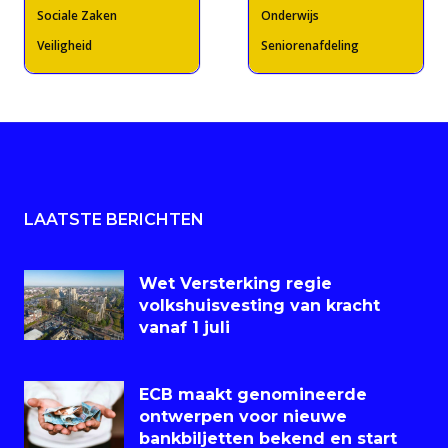
Sociale Zaken
Onderwijs
Veiligheid
Seniorenafdeling
LAATSTE BERICHTEN
Wet Versterking regie
volkshuisvesting van kracht
vanaf 1 juli
ECB maakt genomineerde
ontwerpen voor nieuwe
bankbiljetten bekend en start