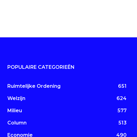
POPULAIRE CATEGORIEËN
Ruimtelijke Ordening
651
Welzijn
624
Milieu
577
Column
513
Economie
490