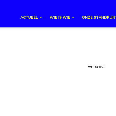
ACTUEEL
WIE IS WIE
ONZE STANDPUN
0
855