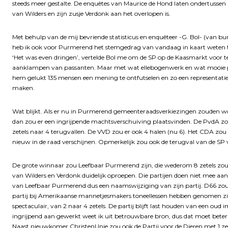
steeds meer gestalte. De enquêtes van Maurice de Hond laten ondertussen
van Wilders en zijn zusje Verdonk aan het overlopen is.
Met behulp van de mij bevriende statisticus en enquêteer -G. Bol- (van b
heb ik ook voor Purmerend het stemgedrag van vandaag in kaart weten 
‘Het was even dringen’, vertelde Bol me om de SP op de Kaasmarkt voor te 
aanklampen van passanten. Maar met wat ellebogenwerk en wat mooie pr
hem gelukt 135 mensen een mening te ontfutselen en zo een representatie
maken.
Wat blijkt. Als er nu in Purmerend gemeenteraadsverkiezingen zouden 
dan zou er een ingrijpende machtsverschuiving plaatsvinden. De PvdA z
zetels naar 4 terugvallen. De VVD zou er ook 4 halen (nu 6). Het CDA zou 1
nieuw in de raad verschijnen. Opmerkelijk zou ook de terugval van de SP v
De grote winnaar zou Leefbaar Purmerend zijn, die wederom 8 zetels zou hal
van Wilders en Verdonk duidelijk oproepen. Die partijen doen niet mee aa
van Leefbaar Purmerend dus een naamswijziging van zijn partij. D66 zou 
partij bij Amerikaanse mannetjesmakers toneellessen hebben genomen zit de p
spectaculair, van 2 naar 4 zetels. De partij blijft last houden van een o
ingrijpend aan gewerkt weet ik uit betrouwbare bron, dus dat moet bete
Naast nieuwkomer ChristenUnie zou ook de Partij voor de Dieren met 1 zete