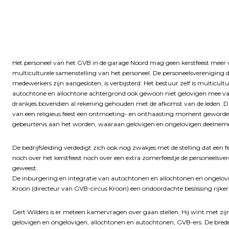
Het personeel van het GVB in de garage Noord mag geen kerstfeest meer vier
multiculturele samenstelling van het personeel. De personeelsvereniging 
medewerkers zijn aangesloten, is verbijsterd. Het bestuur zelf is multicu
autochtone en allochtone achtergrond ook gewoon niet gelovigen mee van a
drankjes bovendien al rekening gehouden met de afkomst van de leden. Dus
van een religieus feest een ontmoeting- en onthaasting moment geworden. He
gebeurtenis aan het worden, waaraan gelovigen en ongelovigen deelnem
De bedrijfsleiding verdedigt zich ook nog zwakjes met de stelling dat een 
noch over het kerstfeest noch over een extra zomerfeestje de personeelsve
geweest.
De inburgering en integratie van autochtonen en allochtonen en ongelovigen
Kroon (directeur van GVB-circus Kroon) een ondoordachte beslissing rijker
Gert Wilders is er meteen kamervragen over gaan stellen. Hij wint met zi
gelovigen en ongelovigen, allochtonen en autochtonen, GVB-ers. De brede v