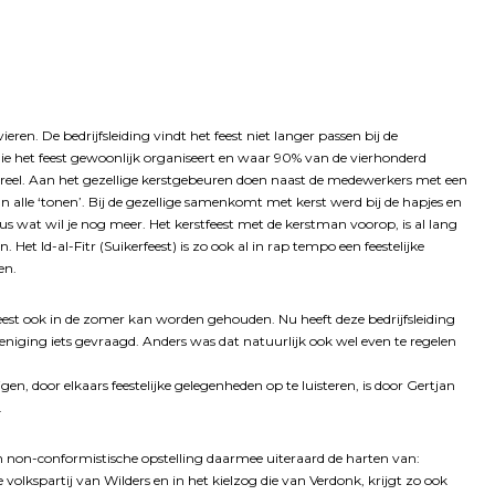
en. De bedrijfsleiding vindt het feest niet langer passen bij de
die het feest gewoonlijk organiseert en waar 90% van de vierhonderd
ltureel. Aan het gezellige kerstgebeuren doen naast de medewerkers met een
lle ‘tonen’. Bij de gezellige samenkomt met kerst werd bij de hapjes en
 wat wil je nog meer. Het kerstfeest met de kerstman voorop, is al lang
t Id-al-Fitr (Suikerfeest) is zo ook al in rap tempo een feestelijke
en.
feest ook in de zomer kan worden gehouden. Nu heeft deze bedrijfsleiding
reniging iets gevraagd. Anders was dat natuurlijk ook wel even te regelen
, door elkaars feestelijke gelegenheden op te luisteren, is door Gertjan
.
jn non-conformistische opstelling daarmee uiteraard de harten van:
olkspartij van Wilders en in het kielzog die van Verdonk, krijgt zo ook