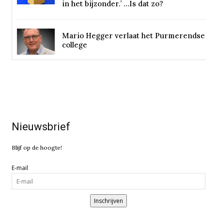
in het bijzonder.’ …Is dat zo?
Mario Hegger verlaat het Purmerendse
college
Nieuwsbrief
Blijf op de hoogte!
E-mail
Inschrijven