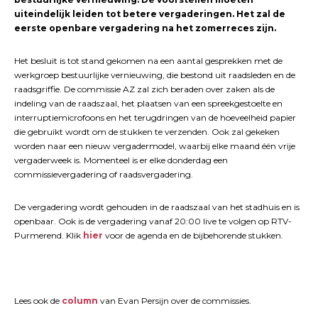
uiteindelijk leiden tot betere vergaderingen. Het zal de
eerste openbare vergadering na het zomerreces zijn.
Het besluit is tot stand gekomen na een aantal gesprekken met de
werkgroep bestuurlijke vernieuwing, die bestond uit raadsleden en de
raadsgriffie. De commissie AZ zal zich beraden over zaken als de
indeling van de raadszaal, het plaatsen van een spreekgestoelte en
interruptiemicrofoons en het terugdringen van de hoeveelheid papier
die gebruikt wordt om de stukken te verzenden. Ook zal gekeken
worden naar een nieuw vergadermodel, waarbij elke maand één vrije
vergaderweek is. Momenteel is er elke donderdag een
commissievergadering of raadsvergadering.
De vergadering wordt gehouden in de raadszaal van het stadhuis en is
openbaar. Ook is de vergadering vanaf 20:00 live te volgen op RTV-
Purmerend. Klik
hier
voor de agenda en de bijbehorende stukken.
Lees ook de
column
van Evan Persijn over de commissies.