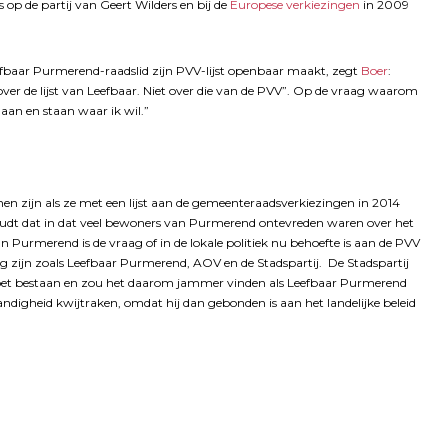
 de partij van Geert Wilders en bij de
Europese verkiezingen
in 2009
fbaar Purmerend-raadslid zijn PVV-lijst openbaar maakt, zegt
Boer
:
a over de lijst van Leefbaar. Niet over die van de PVV”. Op de vraag waarom
gaan en staan waar ik wil.”
n zijn als ze met een lijst aan de gemeenteraadsverkiezingen in 2014
udt dat in dat veel bewoners van Purmerend ontevreden waren over het
In Purmerend is de vraag of in de lokale politiek nu behoefte is aan de PVV
wezig zijn zoals Leefbaar Purmerend, AOV en de Stadspartij. De Stadspartij
en moet bestaan en zou het daarom jammer vinden als Leefbaar Purmerend
digheid kwijtraken, omdat hij dan gebonden is aan het landelijke beleid