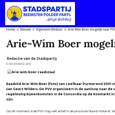
Stadspartij
Home
Nieuws
Algemeen Bestuur
Arie-Wim Boer mogelijk naar PV
Arie-Wim Boer mogel
Purmerend-
Redactie van de Stadspartij
9 DECEMBER 2010
Beemster-
Raadslid Arie-Wim Boer (foto) van Leefbaar Purmerend 2001 stap
van Geert Wilders. De PVV organiseert in de aanloop naar de v
regelmatig bijeenkomsten in de Concordia op de Koemarkt i
Polderpartij
zijn.
Op dit moment is de PVV nog niet actief in de provincie Noord-Holland. We