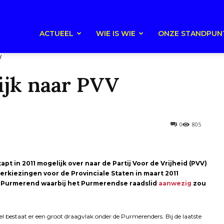
ACTUEEL
WIE IS WIE
ONZE STANDPUN
V
ijk naar PVV
0
805
t in 2011 mogelijk over naar de Partij Voor de Vrijheid (PVV)
erkiezingen voor de Provinciale Staten in maart 2011
n Purmerend waarbij het Purmerendse raadslid
aanwezig
zou
l bestaat er een groot draagvlak onder de Purmerenders. Bij de laatste