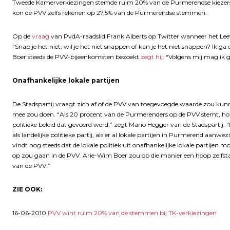
Tweede Kamerverkiezingen stemde ruim 20% van de Purmerendse kiezers op
kon de PVV zelfs rekenen op 27,5% van de Purmerendse stemmen.
Op de
vraag
van PvdA-raadslid Frank Alberts op Twitter wanneer het Lee
“Snap je het niet, wil je het niet snappen of kan je het niet snappen? Ik g
Boer steeds de PVV-bijeenkomsten bezoekt
zegt hij
: “Volgens mij mag ik 
Onafhankelijke lokale partijen
De Stadspartij vraagt zich af of de PVV van toegevoegde waarde zou kunne
mee zou doen. “Als 20 procent van de Purmerenders op de PVV stemt, ho
politieke beleid dat gevoerd werd,” zegt Mario Hegger van de Stadspartij. “
als landelijke politieke partij, als er al lokale partijen in Purmerend aan
vindt nog steeds dat de lokale politiek uit onafhankelijke lokale partij
op zou gaan in de PVV. Arie-Wim Boer zou op die manier een hoop zelfstan
van de PVV.”
ZIE OOK:
16-06-2010
PVV wint ruim 20% van de stemmen bij TK-verkiezingen