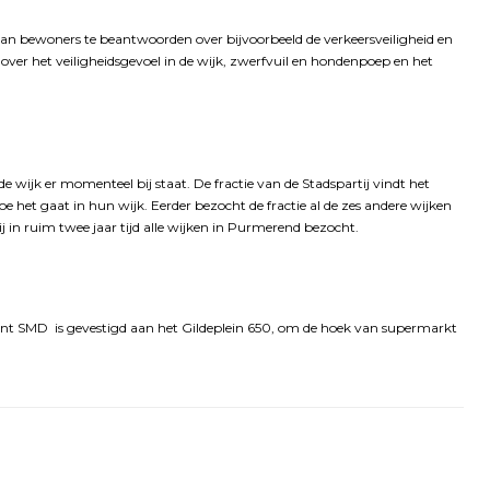
van bewoners te beantwoorden over bijvoorbeeld de verkeersveiligheid en
ver het veiligheidsgevoel in de wijk, zwerfvuil en hondenpoep en het
 wijk er momenteel bij staat. De fractie van de Stadspartij vindt het
oe het gaat in hun wijk. Eerder bezocht de fractie al de zes andere wijken
in ruim twee jaar tijd alle wijken in Purmerend bezocht.
unt SMD is gevestigd aan het Gildeplein 650, om de hoek van supermarkt