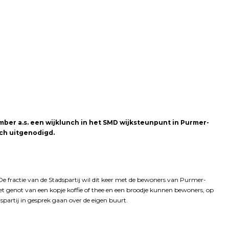
mber a.s. een wijklunch in het SMD wijksteunpunt in Purmer-
ch uitgenodigd.
De fractie van de Stadspartij wil dit keer met de bewoners van Purmer-
t genot van een kopje koffie of thee en een broodje kunnen bewoners, op
partij in gesprek gaan over de eigen buurt.