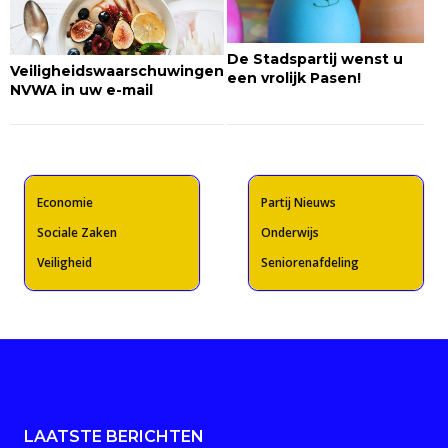
De Stadspartij wenst u
Veiligheidswaarschuwingen
een vrolijk Pasen!
NVWA in uw e-mail
Economie
Partij Nieuws
Sociale Zaken
Onderwijs
Veiligheid
Seniorenafdeling
LAATSTE BERICHTEN