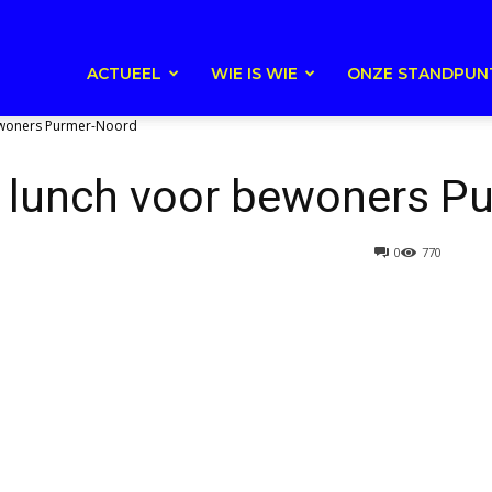
ACTUEEL
WIE IS WIE
ONZE STANDPUN
bewoners Purmer-Noord
rt lunch voor bewoners 
0
770