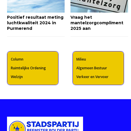
Positief resultaat meting
Vraag het
luchtkwaliteit 2024 in
mantelzorgcompliment
Purmerend
2025 aan
Column
Milieu
Ruimtelijke Ordening
Algemeen Bestuur
Welzijn
Verkeer en Vervoer