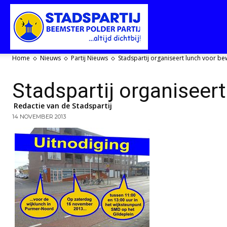
Stadspartij
Home
Nieuws
Partij Nieuws
Stadspartij organiseert lunch voor 
Purmerend-
Stadspartij organisee
Redactie van de Stadspartij
14 NOVEMBER 2013
Beemster-
Polderpartij