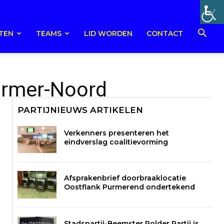
TEN
TEAMS
LID WORDEN
CONTACT
Purmer-Noord
PARTIJNIEUWS ARTIKELEN
Verkenners presenteren het
eindverslag coalitievorming
Afsprakenbrief doorbraaklocatie
Oostflank Purmerend ondertekend
Stadspartij-Beemster Polder Partij is