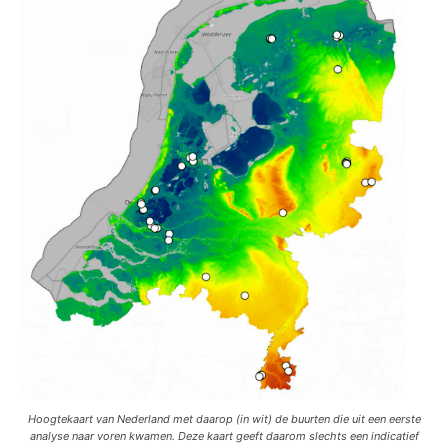
Hoogtekaart van Nederland met daarop (in wit) de buurten die uit een eerste
analyse naar voren kwamen. Deze kaart geeft daarom slechts een indicatief