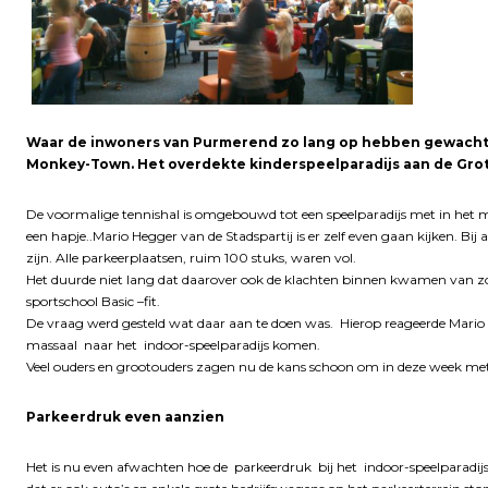
Waar de inwoners van Purmerend zo lang op hebben gewacht 
Monkey-Town. Het overdekte kinderspeelparadijs aan de Gr
De voormalige tennishal is omgebouwd tot een speelparadijs met in het m
een hapje..Mario Hegger van de Stadspartij is er zelf even gaan kijken. Bi
zijn. Alle parkeerplaatsen, ruim 100 stuks, waren vol.
Het duurde niet lang dat daarover ook de klachten binnen kwamen van 
sportschool Basic –fit.
De vraag werd gesteld wat daar aan te doen was. Hierop reageerde Mario d
massaal naar het indoor-speelparadijs komen.
Veel ouders en grootouders zagen nu de kans schoon om in deze week met 
Parkeerdruk even aanzien
Het is nu even afwachten hoe de parkeerdruk bij het indoor-speelparadij