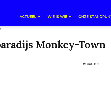
ACTUEEL
WIE IS WIE
ONZE STANDPUN
n
paradijs Monkey-Town
0
1968