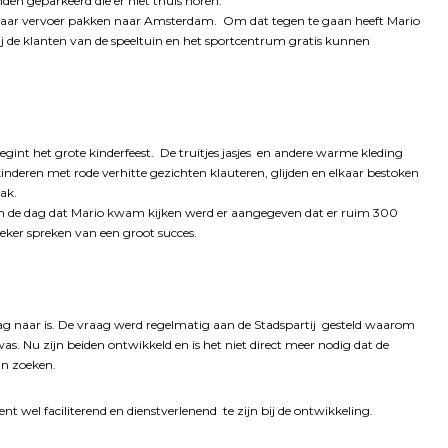
nden geparkeerd die er niet thuis horen.
nbaar vervoer pakken naar Amsterdam. Om dat tegen te gaan heeft Mario
de klanten van de speeltuin en het sportcentrum gratis kunnen
gint het grote kinderfeest. De truitjes jasjes en andere warme kleding
kinderen met rode verhitte gezichten klauteren, glijden en elkaar bestoken
ak.
n de dag dat Mario kwam kijken werd er aangegeven dat er ruim 300
ker spreken van een groot succes.
aag naar is. De vraag werd regelmatig aan de Stadspartij gesteld waarom
. Nu zijn beiden ontwikkeld en is het niet direct meer nodig dat de
an zoeken.
nt wel faciliterend en dienstverlenend te zijn bij de ontwikkeling.