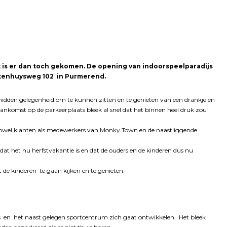
is er dan toch gekomen. De opening van indoorspeelparadijs
otenhuysweg 102 in Purmerend.
idden gelegenheid om te kunnen zitten en te genieten van een drankje en
j aankomst op de parkeerplaats bleek al snel dat het binnen heel druk zou
zowel klanten als medewerkers van Monky Town en de naastliggende
at het nu herfstvakantie is en dat de ouders en de kinderen dus nu
de kinderen te gaan kijken en te genieten.
s en het naast gelegen sportcentrum zich gaat ontwikkelen. Het bleek