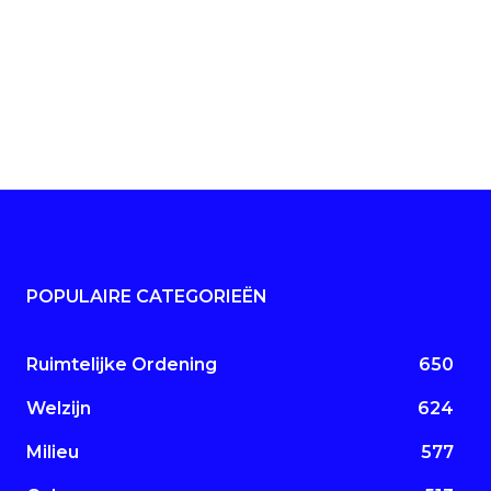
POPULAIRE CATEGORIEËN
Ruimtelijke Ordening
650
Welzijn
624
Milieu
577