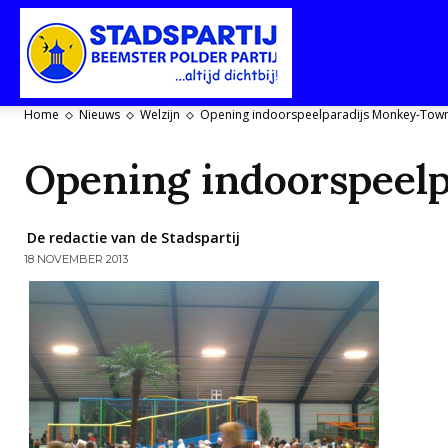
Stadspartij
Home
Nieuws
Welzijn
Opening indoorspeelparadijs Monkey-Tow
Purmerend-
Opening indoorspeel
De redactie van de Stadspartij
18 NOVEMBER 2013
Beemster-
Polderpartij