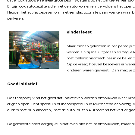
dat er ook auto’s en enkele grote bedrijfswagens op het parkeerterrein sto
Er zijn ook autobezitters die met de auto komen en vervolgens het ope
Hegger het advies gegeven om met een slagboom te gaan werken waarbij 
parkeren.
Kinderfeest
Maar binnen gekomen in het paradijs be
werden al vrij snel uitgedaan en zag je 
met ballenschietmachines in de ballenb
Op de vraag hoeveel bezoekers er ware
kinderen waren geweest. Dan mag je ze
Goed initiatief
De Stadspartij vind het goed dat initiatieven worden ontwikkeld waar vr
er geen open lucht speeltuin of indoorspeeltuin in Purmerend aanwezig was
ouders met hun kinderen, met de auto, buiten Purmerend het vertier ga
De gemeente hoeft dergelijke initiatieven niet het te ontwikkelen, maar die