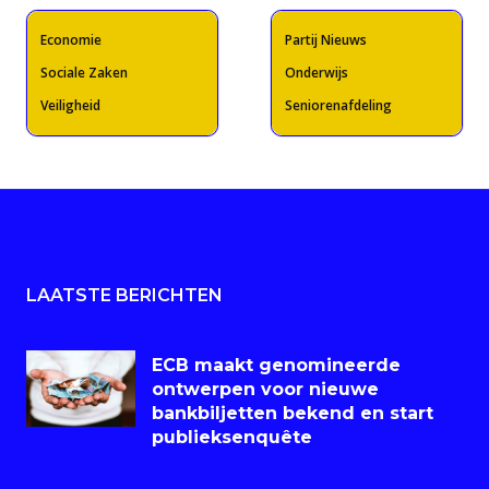
Economie
Partij Nieuws
Sociale Zaken
Onderwijs
Veiligheid
Seniorenafdeling
LAATSTE BERICHTEN
ECB maakt genomineerde
ontwerpen voor nieuwe
bankbiljetten bekend en start
publieksenquête