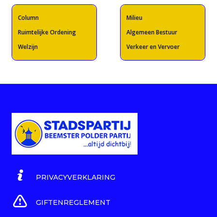
Column
Milieu
Ruimtelijke Ordening
Algemeen Bestuur
Welzijn
Verkeer en Vervoer
PRIVACYVERKLARING
GIFTENREGLEMENT