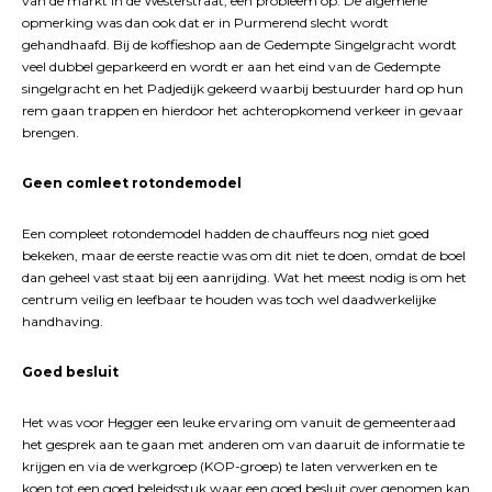
van de markt in de Westerstraat, een probleem op. De algemene
opmerking was dan ook dat er in Purmerend slecht wordt
gehandhaafd. Bij de koffieshop aan de Gedempte Singelgracht wordt
veel dubbel geparkeerd en wordt er aan het eind van de Gedempte
singelgracht en het Padjedijk gekeerd waarbij bestuurder hard op hun
rem gaan trappen en hierdoor het achteropkomend verkeer in gevaar
brengen.
Geen comleet rotondemodel
Een compleet rotondemodel hadden de chauffeurs nog niet goed
bekeken, maar de eerste reactie was om dit niet te doen, omdat de boel
dan geheel vast staat bij een aanrijding. Wat het meest nodig is om het
centrum veilig en leefbaar te houden was toch wel daadwerkelijke
handhaving.
Goed besluit
Het was voor Hegger een leuke ervaring om vanuit de gemeenteraad
het gesprek aan te gaan met anderen om van daaruit de informatie te
krijgen en via de werkgroep (KOP-groep) te laten verwerken en te
koen tot een goed beleidsstuk waar een goed besluit over genomen kan