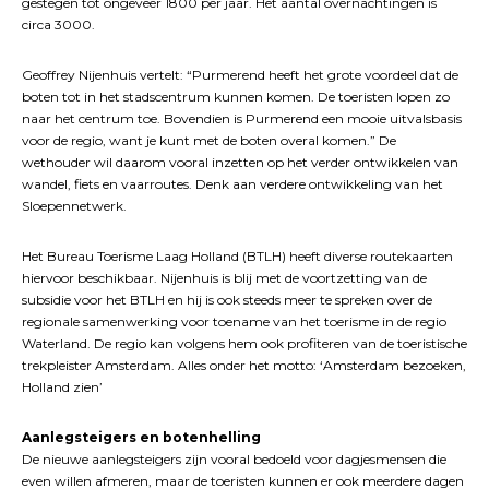
gestegen tot ongeveer 1800 per jaar. Het aantal overnachtingen is
circa 3000.
Geoffrey Nijenhuis vertelt: “Purmerend heeft het grote voordeel dat de
boten tot in het stadscentrum kunnen komen. De toeristen lopen zo
naar het centrum toe. Bovendien is Purmerend een mooie uitvalsbasis
voor de regio, want je kunt met de boten overal komen.” De
wethouder wil daarom vooral inzetten op het verder ontwikkelen van
wandel, fiets en vaarroutes. Denk aan verdere ontwikkeling van het
Sloepennetwerk.
Het Bureau Toerisme Laag Holland (BTLH) heeft diverse routekaarten
hiervoor beschikbaar. Nijenhuis is blij met de voortzetting van de
subsidie voor het BTLH en hij is ook steeds meer te spreken over de
regionale samenwerking voor toename van het toerisme in de regio
Waterland. De regio kan volgens hem ook profiteren van de toeristische
trekpleister Amsterdam. Alles onder het motto: ‘Amsterdam bezoeken,
Holland zien’
Aanlegsteigers en botenhelling
De nieuwe aanlegsteigers zijn vooral bedoeld voor dagjesmensen die
even willen afmeren, maar de toeristen kunnen er ook meerdere dagen