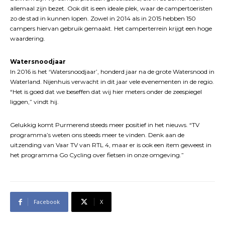
allemaal zijn bezet. Ook dit is een ideale plek, waar de campertoeristen
zo de stad in kunnen lopen. Zowel in 2014 als in 2015 hebben 150
campers hiervan gebruik gemaakt. Het camperterrein krijgt een hoge
waardering.
Watersnoodjaar
In 2016 is het ‘Watersnoodjaar’, honderd jaar na de grote Watersnood in
Waterland. Nijenhuis verwacht in dit jaar vele evenementen in de regio.
“Het is goed dat we beseffen dat wij hier meters onder de zeespiegel
liggen,” vindt hij.
Gelukkig komt Purmerend steeds meer positief in het nieuws. “TV
programma’s weten ons steeds meer te vinden. Denk aan de
uitzending van Vaar TV van RTL 4, maar er is ook een item geweest in
het programma Go Cycling over fietsen in onze omgeving.”
Facebook
X