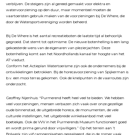
verblijven. De steigers zijn al gereed gemaakt voor elektra en
watervoorziening op den duur, maar momenteel moeten de
vaartoeristen gebruik maken van de voorzieningen bij De Where, die
door de Watersportvereniging worden beheerd.
Bij De Where is het aantal recreatieboten de laatste tijd al behoorlijk
gegroeid. Dat stemt tot optimisme. De nieuwe botenhelling is een lang
gekoesterde wens van de eigenaren van plezierjachten. Deze
botenhelling komt aan het Noordhollands kanaal ter hoogte van het
A7 viaduct.
Conform het Actieplan Watertoerisme zijn ook de ondernemers bij de
ontwikkelingen betrokken. Bij de horecavoorziening van Spijkerman is
b.v. een mooi terras gekomen. Ook de knelpunten in de vaarroutes zijn
onderzocht.
Geoffrey Nijenhuis: “Purmerend heeft heel veel te bieden. We hebben
veel voorzieningen, mensen verbazen zich vaak over onze gezellige
oude binnenstad, de uitgebreide horeca, de monumenten, de vele
culturele instellingen, het uitgebreide winkelaanbod met veel
boetiekjes. Ook de VVV in het Purmerends Museum functioneert goed
en wordt prima gerund door vrijwilligers.” Op het terrein aan ’t
Bolwerk zijn vijf camperplaatsen gerealiseerd, die in de zomer vaak