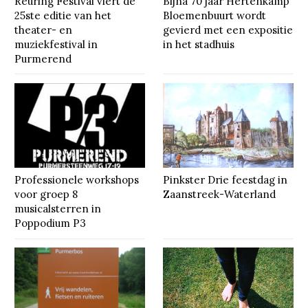
Reuring Festival viert de
Bijna 70 jaar Hertenkamp
25ste editie van het
Bloemenbuurt wordt
theater- en
gevierd met een expositie
muziekfestival in
in het stadhuis
Purmerend
Professionele workshops
Pinkster Drie feestdag in
voor groep 8
Zaanstreek-Waterland
musicalsterren in
Poppodium P3