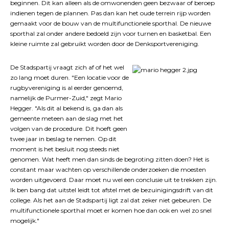
beginnen. Dit kan alleen als de omwonenden geen bezwaar of beroep
indienen tegen de plannen. Pas dan kan het oude terrein rijp worden
gemaakt voor de bouw van de multifunctionele sporthal. De nieuwe
sporthal zal onder andere bedoeld zijn voor turnen en basketbal. Een
kleine ruimte zal gebruikt worden door de Denksportvereniging.
De Stadspartij vraagt zich af of het wel
zo lang moet duren. "Een locatie voor de
rugbyvereniging is al eerder genoemd,
namelijk de Purmer-Zuid," zegt Mario
Hegger. "Als dit al bekend is, ga dan als
gemeente meteen aan de slag met het
volgen van de procedure. Dit hoeft geen
twee jaar in beslag te nemen. Op dit
moment is het besluit nog steeds niet
genomen. Wat heeft men dan sinds de begroting zitten doen? Het is
constant maar wachten op verschillende onderzoeken die moesten
worden uitgevoerd. Daar moet nu wel een conclusie uit te trekken zijn.
Ik ben bang dat uitstel leidt tot afstel met de bezuinigingsdrift van dit
college. Als het aan de Stadspartij ligt zal dat zeker niet gebeuren. De
multifunctionele sporthal moet er komen hoe dan ook en wel zo snel
mogelijk."