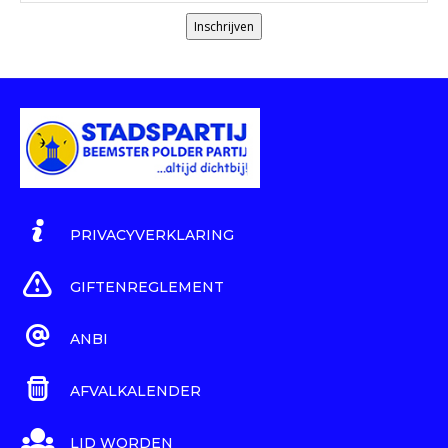
Inschrijven
PRIVACYVERKLARING
GIFTENREGLEMENT
ANBI
AFVALKALENDER
LID WORDEN