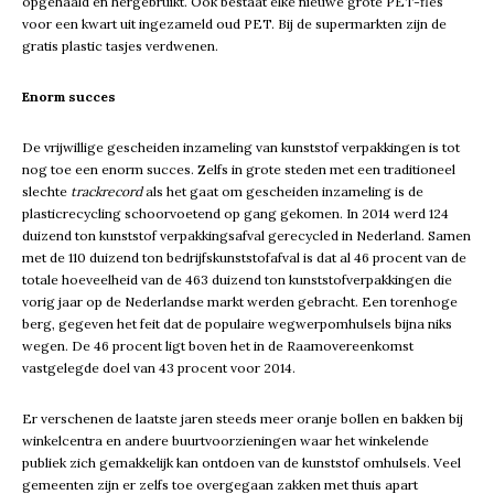
opgehaald en hergebruikt. Ook bestaat elke nieuwe grote PET-fles
voor een kwart uit ingezameld oud PET. Bij de supermarkten zijn de
gratis plastic tasjes verdwenen.
Enorm succes
De vrijwillige gescheiden inzameling van kunststof verpakkingen is tot
nog toe een enorm succes. Zelfs in grote steden met een traditioneel
slechte
trackrecord
als het gaat om gescheiden inzameling is de
plasticrecycling schoorvoetend op gang gekomen. In 2014 werd 124
duizend ton kunststof verpakkingsafval gerecycled in Nederland. Samen
met de 110 duizend ton bedrijfskunststofafval is dat al 46 procent van de
totale hoeveelheid van de 463 duizend ton kunststofverpakkingen die
vorig jaar op de Nederlandse markt werden gebracht. Een torenhoge
berg, gegeven het feit dat de populaire wegwerpomhulsels bijna niks
wegen. De 46 procent ligt boven het in de Raamovereenkomst
vastgelegde doel van 43 procent voor 2014.
Er verschenen de laatste jaren steeds meer oranje bollen en bakken bij
winkelcentra en andere buurtvoorzieningen waar het winkelende
publiek zich gemakkelijk kan ontdoen van de kunststof omhulsels. Veel
gemeenten zijn er zelfs toe overgegaan zakken met thuis apart