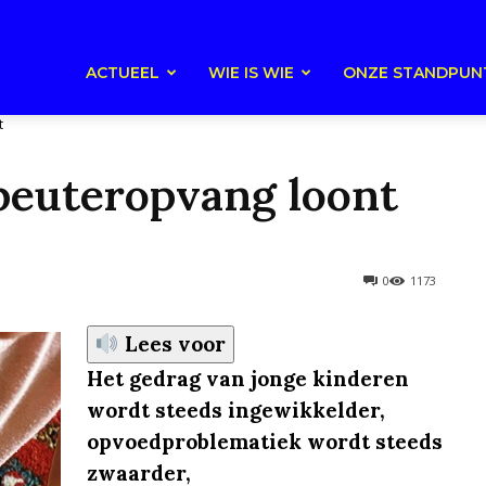
ACTUEEL
WIE IS WIE
ONZE STANDPUN
t
 peuteropvang loont
0
1173
Lees voor
Het gedrag van jonge kinderen
wordt steeds ingewikkelder,
opvoedproblematiek wordt steeds
zwaarder,