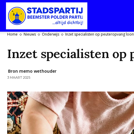
Stadspartij
Home
Nieuws
Onderwijs
Inzet specialisten op peuteropvang loon
Purmerend-
Inzet specialisten op
Bron memo wethouder
3 MAART 2025
Beemster-
Polderpartij