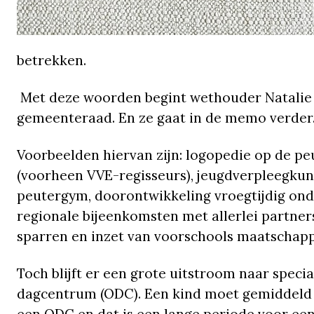
betrekken.
Met deze woorden begint wethouder Natalie
gemeenteraad. En ze gaat in de memo verder
Voorbeelden hiervan zijn: logopedie op de p
(voorheen VVE-regisseurs), jeugdverpleegku
peutergym, doorontwikkeling vroegtijdig on
regionale bijeenkomsten met allerlei partne
sparren en inzet van voorschools maatschapp
Toch blijft er een grote uitstroom naar spec
dagcentrum (ODC). Een kind moet gemiddeld 