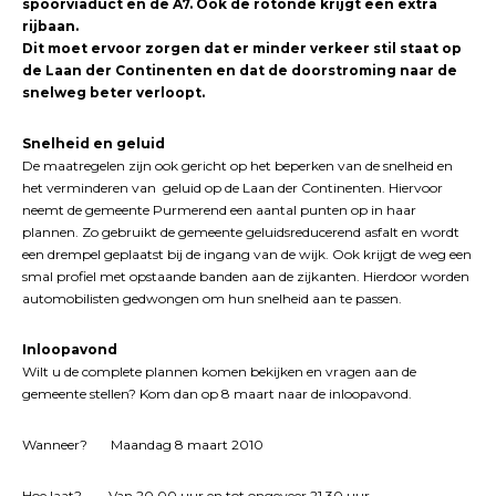
spoorviaduct en de A7. Ook de rotonde krijgt een extra
rijbaan.
Dit moet ervoor zorgen dat er minder verkeer stil staat op
de Laan der Continenten en dat de doorstroming naar de
snelweg beter verloopt.
Snelheid en geluid
De maatregelen zijn ook gericht op het beperken van de snelheid en
het verminderen van geluid op de Laan der Continenten. Hiervoor
neemt de gemeente Purmerend een aantal punten op in haar
plannen. Zo gebruikt de gemeente geluidsreducerend asfalt en wordt
een drempel geplaatst bij de ingang van de wijk. Ook krijgt de weg een
smal profiel met opstaande banden aan de zijkanten. Hierdoor worden
automobilisten gedwongen om hun snelheid aan te passen.
Inloopavond
Wilt u de complete plannen komen bekijken en vragen aan de
gemeente stellen? Kom dan op 8 maart naar de inloopavond.
Wanneer? Maandag 8 maart 2010
Hoe laat? Van 20.00 uur en tot ongeveer 21.30 uur