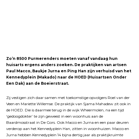
Zo’n 8500 Purmerenders moeten vanaf vandaag hun
huisarts ergens anders zoeken. De praktijken van artsen
Paul Macco, Baukje Jurna en Ping Han zijn verhuisd van het
Kennedyplein (Makado) naar de HOED (Huisartsen Onder
Een Dak) aan de Boeierstraat.
Zij vestigen zich daar samen met toekomstige opvolgers Roel van der
Veen en Mariette Willemse. De praktijk van Sjama Mahadew zit ook in
de HOED. Die is daarmee terug in de wijk Wheermolen, na een tijd
‘gedoogdokter’ te zijn geweest in een woonhuis aan de
Baardmosstraat in De Gors. Ook Macco en Jurna en een paar deuren
verderop aan het Kennedyplein Han, zitten in woonhuizen. Macco en
Jurna hebben Kennedyplein 14 bijna dertig jaar als praktijkruimte