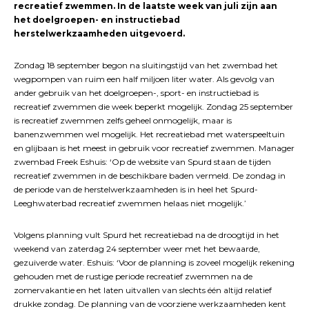
recreatief zwemmen. In de laatste week van juli zijn aan
het doelgroepen- en instructiebad
herstelwerkzaamheden uitgevoerd.
Zondag 18 september begon na sluitingstijd van het zwembad het
wegpompen van ruim een half miljoen liter water. Als gevolg van
ander gebruik van het doelgroepen-, sport- en instructiebad is
recreatief zwemmen die week beperkt mogelijk. Zondag 25 september
is recreatief zwemmen zelfs geheel onmogelijk, maar is
banenzwemmen wel mogelijk. Het recreatiebad met waterspeeltuin
en glijbaan is het meest in gebruik voor recreatief zwemmen. Manager
zwembad Freek Eshuis: ‘Op de website van Spurd staan de tijden
recreatief zwemmen in de beschikbare baden vermeld. De zondag in
de periode van de herstelwerkzaamheden is in heel het Spurd-
Leeghwaterbad recreatief zwemmen helaas niet mogelijk.’
Volgens planning vult Spurd het recreatiebad na de droogtijd in het
weekend van zaterdag 24 september weer met het bewaarde,
gezuiverde water. Eshuis: ‘Voor de planning is zoveel mogelijk rekening
gehouden met de rustige periode recreatief zwemmen na de
zomervakantie en het laten uitvallen van slechts één altijd relatief
drukke zondag. De planning van de voorziene werkzaamheden kent