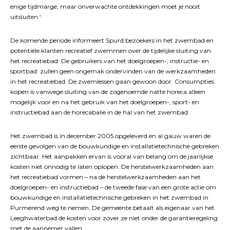
enige tijdmarge, maar onverwachte ontdekkingen moet je nooit
uitsluiten.‘
De komende periode informeert Spurd bezoekers in het zwembad en
potentiële klanten recreatief zwemmen over de tijdelijke sluiting van
het recreatiebad. De gebruikers van het doelgroepen-, instructie- en
sportbad zullen geen ongemak ondervinden van de werkzaamheden
in het recreatiebad. De zwemlessen gaan gewoon door. Consumpties
kopen is vanwege sluiting van de zogenoemde natte horeca alleen
mogelijk voor en na het gebruik van het doelgroepen-, sport- en
instructiebad aan de horecabalie in de hal van het zwembad.
Het zwembad is in december 2005 opgeleverd en al gauw waren de
eerste gevolgen van de bouwkundige en installatietechnische gebreken
zichtbaar. Het aanpakken ervan is vooral van belang om de jaarlijkse
kosten niet onnodig te laten oplopen. De herstelwerkzaamheden aan
het recreatiebad vormen – na de herstelwerkzaamheden aan het
doelgroepen- en instructiebad – de tweede fase van een grote actie om
bouwkundige en installatietechnische gebreken in het zwembad in
Purmerend weg te nemen. De gemeente betaalt als eigenaar van het
Leeghwaterbad de kosten voor zover ze niet onder de garantieregeling
met de aannemer vallen.