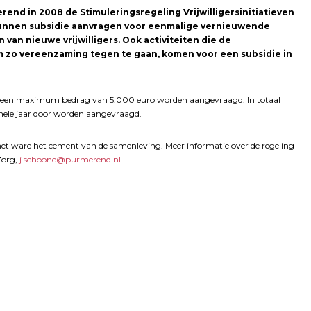
nd in 2008 de Stimuleringsregeling Vrijwilligersinitiatieven
 kunnen subsidie aanvragen voor eenmalige vernieuwende
 van nieuwe vrijwilligers. Ook activiteiten die de
m zo vereenzaming tegen te gaan, komen voor een subsidie in
 kan een maximum bedrag van 5.000 euro worden aangevraagd. In totaal
 hele jaar door worden aangevraagd.
 het ware het cement van de samenleving. Meer informatie over de regeling
Zorg,
j.schoone@purmerend.nl
.