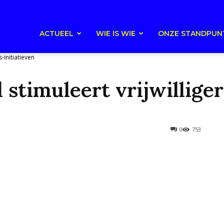
ACTUEEL
WIE IS WIE
ONZE STANDPUN
-initiatieven
timuleert vrijwilligers
0
753