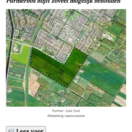
Purmerbos blijft zoveel mogelijk behouden
Purmer- Zuid Zuid
Afbeelding raadsstukken
Lees voor