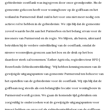
gebiedsvisie oostflank was ingegeven door onze grondpositie. Nu de
gemeente gekozen heeft voor woningbouw op de golfbaan en het
weiland in Purmerend-Zuid zuid is het voor ons niet meer nodig een
actieve rol te hebben in de gebiedsvisie. We zijn blij dat de gemeente
zoveel waarde hecht aan het Purmerbos en het belang ervan voor de
inwoners van Purmerend en de regio. We blijven, als buren, uiteraard
betrokken bij de verdere ontwikkeling van de oostflank, omdat de
nieuwe woonwijken grenzen aan het bos en de druk op het bos
daardoor sterk zal toenemen.’ Esther Agricola, regiodirecteur BPD |
Bouwfonds Gebiedsontwikkeling: ‘Wij hebben kennisgenomen van de
gewijzigde uitgangspunten van gemeente Purmerend ten behoeve van
het opstellen van de gebiedsvisie voor de oostflank. Wij zijn blij dat de
golfbaan nog steeds als een belangrijke locatie voor woningbouw in
Purmerend wordt gezien. We gaan de komende tijd gebruiken om
zorgvuldig te onderzoeken wat de gewijzigde uitgangspunten voor
impact hebben op onze rol als gebiedsontwikkelaar van de golfbaan.