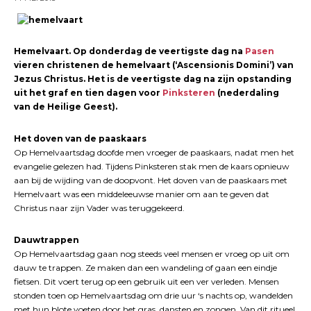
Hemelvaart. Op donderdag de veertigste dag na
Pasen
vieren christenen de hemelvaart (‘Ascensionis Domini’) van
Jezus Christus. Het is de veertigste dag na zijn opstanding
uit het graf en tien dagen voor
Pinksteren
(nederdaling
van de Heilige Geest).
Het doven van de paaskaars
Op Hemelvaartsdag doofde men vroeger de paaskaars, nadat men het
evangelie gelezen had. Tijdens Pinksteren stak men de kaars opnieuw
aan bij de wijding van de doopvont. Het doven van de paaskaars met
Hemelvaart was een middeleeuwse manier om aan te geven dat
Christus naar zijn Vader was teruggekeerd.
Dauwtrappen
Op Hemelvaartsdag gaan nog steeds veel mensen er vroeg op uit om
dauw te trappen. Ze maken dan een wandeling of gaan een eindje
fietsen. Dit voert terug op een gebruik uit een ver verleden. Mensen
stonden toen op Hemelvaartsdag om drie uur ‘s nachts op, wandelden
met hun blote voeten door het gras, dansten en zongen. Van dit ritueel