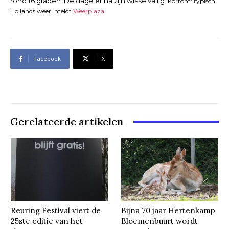
rond 16 graden. De dage er na zijn wisselvallig.
Kortom: typisch
Hollands weer, meldt
Weerplaza.
Facebook
X
Gerelateerde artikelen
Reuring Festival viert de
Bijna 70 jaar Hertenkamp
25ste editie van het
Bloemenbuurt wordt