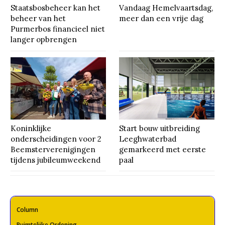
Staatsbosbeheer kan het
Vandaag Hemelvaartsdag,
beheer van het
meer dan een vrije dag
Purmerbos financieel niet
langer opbrengen
Koninklijke
Start bouw uitbreiding
onderscheidingen voor 2
Leeghwaterbad
Beemsterverenigingen
gemarkeerd met eerste
tijdens jubileumweekend
paal
Column
Ruimtelijke Ordening