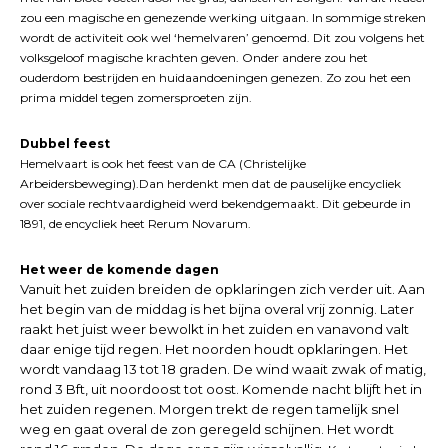
zou een magische en genezende werking uitgaan. In sommige streken
wordt de activiteit ook wel ‘hemelvaren’ genoemd. Dit zou volgens het
volksgeloof magische krachten geven. Onder andere zou het
ouderdom bestrijden en huidaandoeningen genezen. Zo zou het een
prima middel tegen zomersproeten zijn.
Dubbel feest
Hemelvaart is ook het feest van de CA (Christelijke
Arbeidersbeweging).Dan herdenkt men dat de pauselijke encycliek
over sociale rechtvaardigheid werd bekendgemaakt. Dit gebeurde in
1891, de encycliek heet Rerum Novarum.
Het weer de komende dagen
Vanuit het zuiden breiden de opklaringen zich verder uit. Aan
het begin van de middag is het bijna overal vrij zonnig. Later
raakt het juist weer bewolkt in het zuiden en vanavond valt
daar enige tijd regen. Het noorden houdt opklaringen. Het
wordt vandaag 13 tot 18 graden. De wind waait zwak of matig,
rond 3 Bft, uit noordoost tot oost. Komende nacht blijft het in
het zuiden regenen. Morgen trekt de regen tamelijk snel
weg en gaat overal de zon geregeld schijnen. Het wordt