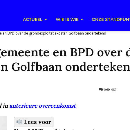
ACTUEEL
WIE IS WIE
ONZE STANDPUN
e en BPD over de grondexploitatiekosten Golfbaan ondertekend
gemeente en BPD over 
en Golfbaan onderteke
0
989
d in
anterieure overeenkomst
Lees voor