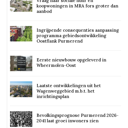
Vraag naar sociale huur en
koopwoningen in MRA fors groter dan
aanbod
Ingrijpende consequenties aanpassing
programma gebiedsontwikkeling
Oostflank Purmerend
Eerste nieuwbouw opgeleverd in
Wheermolen-Oost
Laatste ontwikkelingen uit het
Wagenweggebied m.b.t. het
inrichtingsplan
Bevolkingsprognose Purmerend 2026-
2041 laat groei inwoners zien