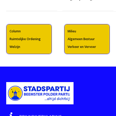
Column
Milieu
Ruimtelijke Ordening
Algemeen Bestuur
Welzijn
Verkeer en Vervoer