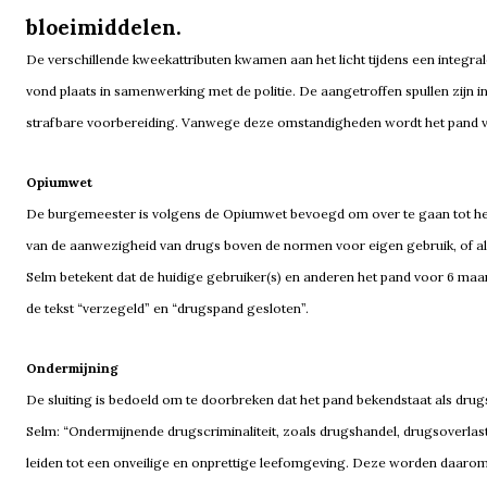
bloeimiddelen.
De verschillende kweekattributen kwamen aan het licht tijdens een integrale
vond plaats in samenwerking met de politie. De aangetroffen spullen zijn
strafbare voorbereiding. Vanwege deze omstandigheden wordt het pand 
Opiumwet
De burgemeester is volgens de Opiumwet bevoegd om over te gaan tot het sl
van de aanwezigheid van drugs boven de normen voor eigen gebruik, of als
Selm betekent dat de huidige gebruiker(s) en anderen het pand voor 6 maa
de tekst “verzegeld” en “drugspand gesloten”.
Ondermijning
De sluiting is bedoeld om te doorbreken dat het pand bekendstaat als dru
Selm: “Ondermijnende drugscriminaliteit, zoals drugshandel, drugsoverlas
leiden tot een onveilige en onprettige leefomgeving. Deze worden daaro