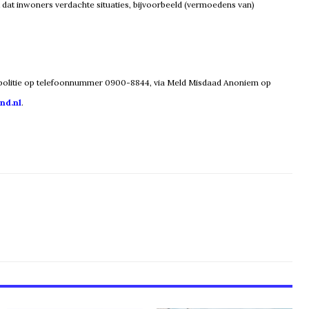
k dat inwoners verdachte situaties, bijvoorbeeld (vermoedens van)
 politie op telefoonnummer 0900-8844, via Meld Misdaad Anoniem op
nd.nl
.