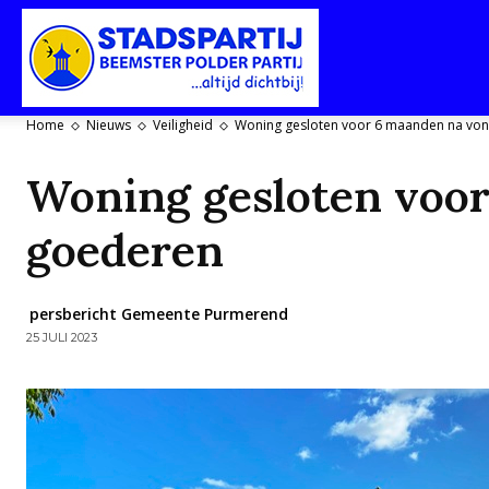
Stadspartij
Home
Nieuws
Veiligheid
Woning gesloten voor 6 maanden na von
Purmerend-
Woning gesloten voor
goederen
Beemster-
persbericht Gemeente Purmerend
25 JULI 2023
Polderpartij