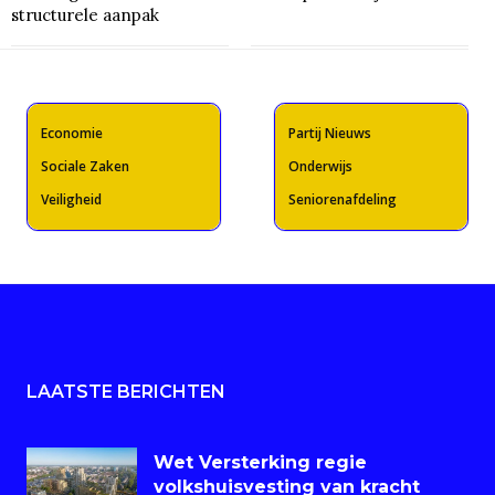
structurele aanpak
Economie
Partij Nieuws
Sociale Zaken
Onderwijs
Veiligheid
Seniorenafdeling
LAATSTE BERICHTEN
Wet Versterking regie
volkshuisvesting van kracht