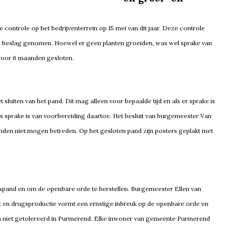
 controle op het bedrijventerrein op 15 mei van dit jaar. Deze controle
 in beslag genomen. Hoewel er geen planten groeiden, was wel sprake van
voor 6 maanden gesloten.
uiten van het pand. Dit mag alleen voor bepaalde tijd en als er sprake is
 sprake is van voorbereiding daartoe. Het besluit van burgemeester Van
nden niet mogen betreden. Op het gesloten pand zijn posters geplakt met
gspand en om de openbare orde te herstellen. Burgemeester Ellen van
t en drugsproductie vormt een ernstige inbreuk op de openbare orde en
m niet getolereerd in Purmerend. Elke inwoner van gemeente Purmerend