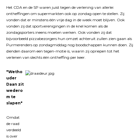
Het CDA en de SP waren juist tegen de verlening van allerlei
ontheffingen om supermarkten ook op zondag open te stellen. Zij
vonden dat er minstens één vrije dag in de week moet blijven. Ook
vonden zij dat sportverenigingen in de knel komen als de
zondagsporters ineens moeten werken. Ook vonden zij dat
bijvoorbeeld pizzabezorgers hun omzet achteruit zullen zien gaan als
Purmerenders op zondagmiddag nog boodschappen kunnen doen. Zij
dienden daarom een tegen-motie is, waarin zij opriepen tot het
verlenen van slechts één ontheffing per keer.
"Wetho
uder
Daan zit
wedero
m te
slapen"
Omdat
de raad
verdeeld
is over