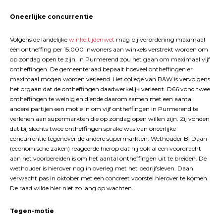
Oneerlijke concurrentie
Volgens de landelijke
winkeltijdenwet
mag bij verordening maximaal
één ontheffing per 15.000 inwoners aan winkels verstrekt worden om
op zondag open te zijn. In Purmerend zou het gaan om maximaal vijf
ontheffingen. De gemeenteraad bepaalt hoeveel ontheffingen er
maximaal mogen worden verleend. Het college van B&W is vervolgens
het orgaan dat de ontheffingen daadwerkelijk verleent. D66 vond twee
ontheffingen te weinig en diende daarom samen met een aantal
andere partijen een motie in om vijf ontheffingen in Purmerend te
verlenen aan supermarkten die op zondag open willen zijn. Zij vonden
dat bij slechts twee ontheffingen sprake was van oneerlijke
concurrentie tegenover de andere supermarkten. Wethouder B. Daan
(economische zaken) reageerde hierop dat hij ook al een voordracht
aan het voorbereiden is om het aantal ontheffingen uit te breiden. De
wethouder is hierover nog in overleg met het bedrijfsleven. Daan
verwacht pas in oktober met een concreet voorstel hierover te komen.
De raad wilde hier niet zo lang op wachten.
Tegen-motie