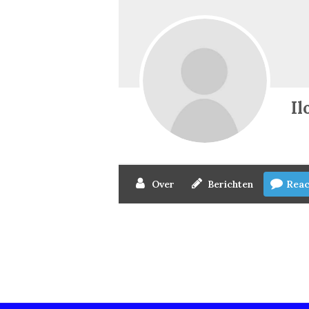
Il
Over
Berichten
Reac