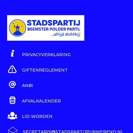
PRIVACYVERKLARING
GIFTENREGLEMENT
ANBI
AFVALKALENDER
LID WORDEN
SECRETARIS@STADSPARTIJPURMEREND.NL