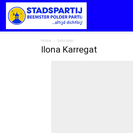
Stadspartij
Home
Gebruiker
Ilona Karregat
Purmerend-
Beemster-
Polderpartij