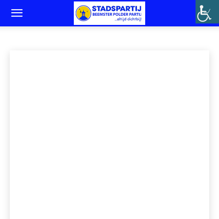
BUIENRADAR
1 EEN GEMEENTE WAAR IEDEREEN ZICH THUIS VOELT
Home
Buienradar