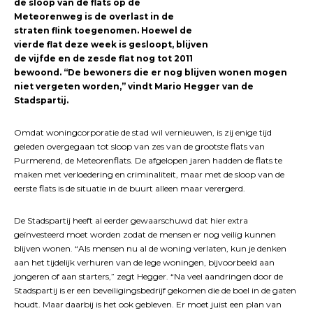
de sloop van de flats op de
Meteorenweg is de overlast in de
straten flink toegenomen. Hoewel de
vierde flat deze week is gesloopt, blijven
de vijfde en de zesde flat nog tot 2011
bewoond. “De bewoners die er nog blijven wonen mogen
niet vergeten worden,” vindt Mario Hegger van de
Stadspartij.
Omdat woningcorporatie de stad wil vernieuwen, is zij enige tijd
geleden overgegaan tot sloop van zes van de grootste flats van
Purmerend, de Meteorenflats. De afgelopen jaren hadden de flats te
maken met verloedering en criminaliteit, maar met de sloop van de
eerste flats is de situatie in de buurt alleen maar verergerd.
De Stadspartij heeft al eerder gewaarschuwd dat hier extra
geïnvesteerd moet worden zodat de mensen er nog veilig kunnen
blijven wonen. “Als mensen nu al de woning verlaten, kun je denken
aan het tijdelijk verhuren van de lege woningen, bijvoorbeeld aan
jongeren of aan starters,” zegt Hegger. “Na veel aandringen door de
Stadspartij is er een beveiligingsbedrijf gekomen die de boel in de gaten
houdt. Maar daarbij is het ook gebleven. Er moet juist een plan van