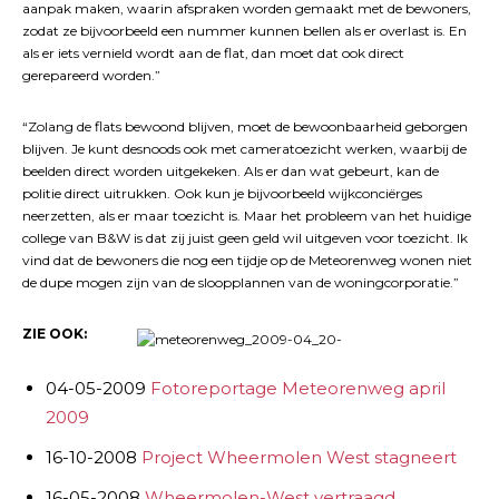
aanpak maken, waarin afspraken worden gemaakt met de bewoners,
zodat ze bijvoorbeeld een nummer kunnen bellen als er overlast is. En
als er iets vernield wordt aan de flat, dan moet dat ook direct
gerepareerd worden.”
“Zolang de flats bewoond blijven, moet de bewoonbaarheid geborgen
blijven. Je kunt desnoods ook met cameratoezicht werken, waarbij de
beelden direct worden uitgekeken. Als er dan wat gebeurt, kan de
politie direct uitrukken. Ook kun je bijvoorbeeld wijkconciërges
neerzetten, als er maar toezicht is. Maar het probleem van het huidige
college van B&W is dat zij juist geen geld wil uitgeven voor toezicht. Ik
vind dat de bewoners die nog een tijdje op de Meteorenweg wonen niet
de dupe mogen zijn van de sloopplannen van de woningcorporatie.”
ZIE OOK:
04-05-2009
Fotoreportage Meteorenweg april
2009
16-10-2008
Project Wheermolen West stagneert
16-05-2008
Wheermolen-West vertraagd,